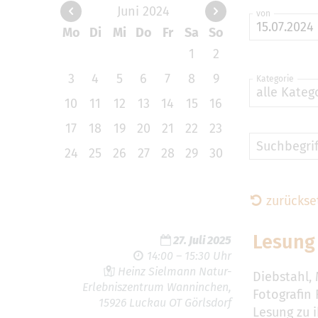
Juni 2024
von
Mo
Di
Mi
Do
Fr
Sa
So
1
2
3
4
5
6
7
8
9
Kategorie
alle Kateg
10
11
12
13
14
15
16
17
18
19
20
21
22
23
Suchbegrif
24
25
26
27
28
29
30
zurückse
Lesung 
27. Juli 2025
14:00 – 15:30 Uhr
Heinz Sielmann Natur-
Diebstahl,
Erlebniszentrum Wanninchen,
Fotografin
15926 Luckau OT Görlsdorf
Lesung zu 