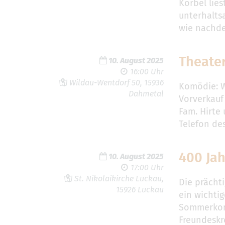
Körbel lie
unterhalts
wie nachde
Theate
10. August 2025
16:00 Uhr
Wildau-Wentdorf 50, 15936
Komödie: W
Dahmetal
Vorverkauf 
Fam. Hirte
Telefon des
400 Jah
10. August 2025
17:00 Uhr
St. Nikolaikirche Luckau,
Die prächti
15926 Luckau
ein wichti
Sommerkonz
Freundeskre