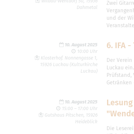
Wildau-Wentdorf 50, 15936
Zwei Gitarr
Dahmetal
Vergangenh
und der Wi
Veranstalte
6. IFA 
10. August 2025
10:00 Uhr
Klosterhof. Nonnengasse 1,
Der Verein 
15926 Luckau (Kulturkirche
Luckau ein.
Luckau)
Prüfstand,
Getränken 
Lesung 
10. August 2025
15:00 – 17:00 Uhr
"Wende
Gutshaus Pitschen, 15926
Heideblick
Die Lesere