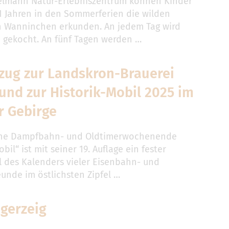
elmann Natur-Erlebniszentrum können Kinder
11 Jahren in den Sommerferien die wilden
 Wanninchen erkunden. An jedem Tag wird
gekocht. An fünf Tagen werden …
zug zur Landskron-Brauerei
 und zur Historik-Mobil 2025 im
r Gebirge
iche Dampfbahn- und Oldtimerwochenende
obil“ ist mit seiner 19. Auflage ein fester
l des Kalenders vieler Eisenbahn- und
eunde im östlichsten Zipfel …
gerzeig