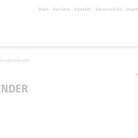
Start
Karriere
Kontakt
Datenschutz
Impr
efreiheit vornehmen zu können wird die Berechtigung 
Cookie-Einstellungen benötigt.
Cookie-Einstellungen
ltungskalender
ENDER