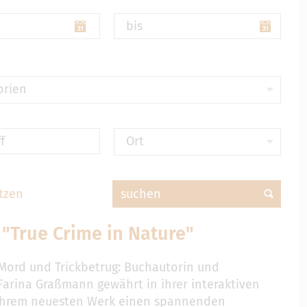
bis
orien
f
Ort
tzen
suchen
"True Crime in Nature"
 Mord und Trickbetrug: Buchautorin und
 Farina Graßmann gewährt in ihrer interaktiven
ihrem neuesten Werk einen spannenden