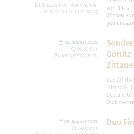
m Heinz Si
Erlebniszentrum Wanninchen,
von 8 bis 
15926 Luckau OT Görlsdorf
Wiesen von
gemeinsam 
Sonder
02. August 2025
06:30 Uhr
Görlitz
Bahnhofstraße 10
Zittaue
Das jährl
„Historik M
Bestandtei
Oldtimerfr
Duo Fin
09. August 2025
19:00 Uhr