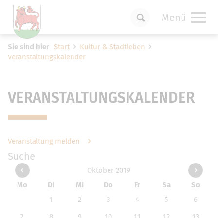
Menü
Um Einstellungen zur Barrierefreiheit
Sie sind hier
Start
Kultur & Stadtleben
vornehmen zu können wird die Berechtigung
Veranstaltungskalender
für
funktionale Cookies
in den Cookie-
Einstellungen benötigt.
Cookie-Einstellungen
VERANSTALTUNGSKALENDER
Veranstaltung melden
Suche
Oktober 2019
Mo
Di
Mi
Do
Fr
Sa
So
1
2
3
4
5
6
7
8
9
10
11
12
13