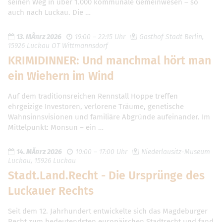
seinen Weg in über 1.000 kommunale Gemeinwesen – so
auch nach Luckau. Die …
13. MÃ¤rz 2026
19:00 – 22:15 Uhr
Gasthof Stadt Berlin,
15926 Luckau OT Wittmannsdorf
KRIMIDINNER: Und manchmal hört man
ein Wiehern im Wind
Auf dem traditionsreichen Rennstall Hoppe treffen
ehrgeizige Investoren, verlorene Träume, genetische
Wahnsinnsvisionen und familiäre Abgründe aufeinander. Im
Mittelpunkt: Monsun – ein …
14. MÃ¤rz 2026
10:00 – 17:00 Uhr
Niederlausitz-Museum
Luckau, 15926 Luckau
Stadt.Land.Recht - Die Ursprünge des
Luckauer Rechts
Seit dem 12. Jahrhundert entwickelte sich das Magdeburger
Recht zum bedeutendsten europäischen Stadtrecht und fand