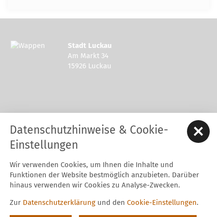
Stadt Luckau
Am Markt 34
15926 Luckau
Kontakt zur Stadt Luckau
Datenschutzhinweise & Cookie-
Tel.: 03544 - 594 0
Fax: 03544 - 2948
Einstellungen
E-Mail:
stadt@luckau.de
Wir verwenden Cookies, um Ihnen die Inhalte und
Start
Karriere
Kontakt
Datenschutz
Impressum
Funktionen der Website bestmöglich anzubieten. Darüber
Barrierefreiheitserklärung
Intern
hinaus verwenden wir Cookies zu Analyse-Zwecken.
Cookie-Einstellungen
Zur
Datenschutzerklärung
und den
Cookie-Einstellungen
.