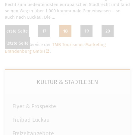
Recht zum bedeutendsten europäischen Stadtrecht und fand
seinen Weg in über 1.000 kommunale Gemeinwesen – so
auch nach Luckau. Die …
erste Seite
17
18
19
20
letzte Seite
Dies ist ein Service der
TMB Tourismus-Marketing
Brandenburg GmbH
.
KULTUR & STADTLEBEN
Flyer & Prospekte
Freibad Luckau
Freizeitangebote