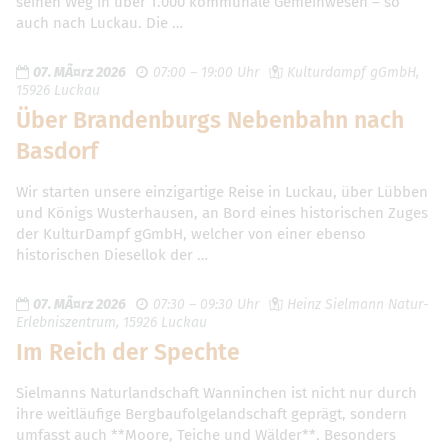
seinen Weg in über 1.000 kommunale Gemeinwesen – so
auch nach Luckau. Die …
07. MÃ¤rz 2026
07:00 – 19:00 Uhr
Kulturdampf gGmbH,
15926 Luckau
Über Brandenburgs Nebenbahn nach
Basdorf
Wir starten unsere einzigartige Reise in Luckau, über Lübben
und Königs Wusterhausen, an Bord eines historischen Zuges
der KulturDampf gGmbH, welcher von einer ebenso
historischen Diesellok der …
07. MÃ¤rz 2026
07:30 – 09:30 Uhr
Heinz Sielmann Natur-
Erlebniszentrum, 15926 Luckau
Im Reich der Spechte
Sielmanns Naturlandschaft Wanninchen ist nicht nur durch
ihre weitläufige Bergbaufolgelandschaft geprägt, sondern
umfasst auch **Moore, Teiche und Wälder**. Besonders