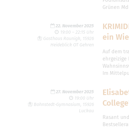
Podiumsdis
Grünen Md
KRIMID
22. November 2025
19:00 – 22:15 Uhr
ein Wi
Gasthaus Raunigk, 15926
Heideblick OT Gehren
Auf dem tr
ehrgeizige
Wahnsinnsv
Im Mittelp
Elisab
27. November 2025
19:00 Uhr
College
Bohnstedt-Gymnasium, 15926
Luckau
Rasant und
Bestseller