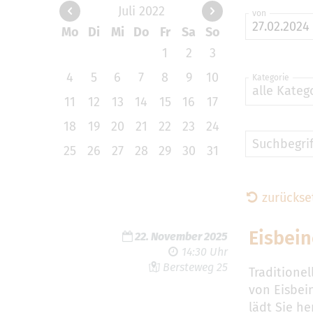
Juli 2022
von
Mo
Di
Mi
Do
Fr
Sa
So
1
2
3
4
5
6
7
8
9
10
Kategorie
alle Kateg
11
12
13
14
15
16
17
18
19
20
21
22
23
24
Suchbegrif
25
26
27
28
29
30
31
zurückse
Eisbei
22. November 2025
14:30 Uhr
Bersteweg 25
Traditione
von Eisbei
lädt Sie h