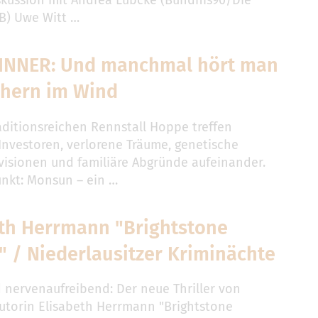
kussion mit Andrea Lübcke (Bündnis90/Die
B) Uwe Witt …
INNER: Und manchmal hört man
ehern im Wind
aditionsreichen Rennstall Hoppe treffen
 Investoren, verlorene Träume, genetische
isionen und familiäre Abgründe aufeinander.
unkt: Monsun – ein …
eth Herrmann "Brightstone
" / Niederlausitzer Kriminächte
 nervenaufreibend: Der neue Thriller von
autorin Elisabeth Herrmann "Brightstone