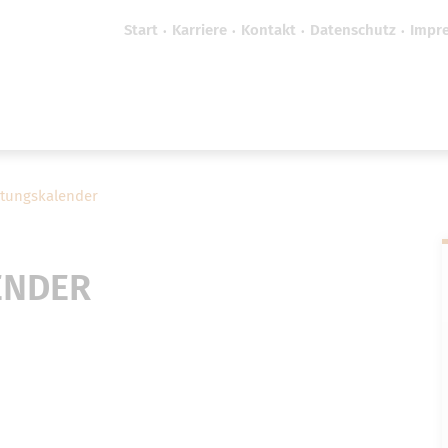
Start
Karriere
Kontakt
Datenschutz
Impr
efreiheit vornehmen zu können wird die Berechtigung 
Cookie-Einstellungen benötigt.
Cookie-Einstellungen
ltungskalender
ENDER