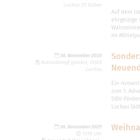
Luckau OT Duben
Auf dem tr
ehrgeizige
Wahnsinnsv
Im Mittelp
Sonder
30. November 2025
Kulturdampf gGmbH, 15926
Neuend
Luckau
Ein romant
zum 1. Adv
DBV-Förder
Luckau läd
Weihna
30. November 2025
11:10 Uhr