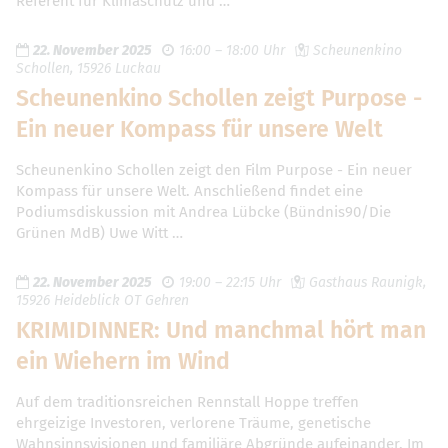
Referent für Klimaschutz und …
22. November 2025
16:00 – 18:00 Uhr
Scheunenkino
Schollen, 15926 Luckau
Scheunenkino Schollen zeigt Purpose -
Ein neuer Kompass für unsere Welt
Scheunenkino Schollen zeigt den Film Purpose - Ein neuer
Kompass für unsere Welt. Anschließend findet eine
Podiumsdiskussion mit Andrea Lübcke (Bündnis90/Die
Grünen MdB) Uwe Witt …
22. November 2025
19:00 – 22:15 Uhr
Gasthaus Raunigk,
15926 Heideblick OT Gehren
KRIMIDINNER: Und manchmal hört man
ein Wiehern im Wind
Auf dem traditionsreichen Rennstall Hoppe treffen
ehrgeizige Investoren, verlorene Träume, genetische
Wahnsinnsvisionen und familiäre Abgründe aufeinander. Im