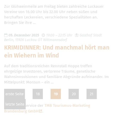
Zur Glühweinmeile am Freitag bieten zahlreiche Luckauer
Vereine von 16.00 Uhr bis 22.00 Uhr neben süßen und
herzhaften Leckereien, verschiedene Spezialitäten an.
Bringen Sie ihre …
05. Dezember 2025
19:00 – 22:15 Uhr
Gasthof Stadt
Berlin, 15926 Luckau OT Wittmannsdorf
KRIMIDINNER: Und manchmal hört man
ein Wiehern im Wind
Auf dem traditionsreichen Rennstall Hoppe treffen
ehrgeizige Investoren, verlorene Träume, genetische
Wahnsinnsvisionen und familiäre Abgründe aufeinander. Im
Mittelpunkt: Monsun – ein …
erste Seite
18
19
20
21
letzte Seite
Dies ist ein Service der
TMB Tourismus-Marketing
Brandenburg GmbH
.