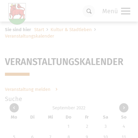
Menü
Um Einstellungen zur Barrierefreiheit
Sie sind hier
Start
Kultur & Stadtleben
vornehmen zu können wird die Berechtigung
Veranstaltungskalender
für
funktionale Cookies
in den Cookie-
Einstellungen benötigt.
Cookie-Einstellungen
VERANSTALTUNGSKALENDER
Veranstaltung melden
Suche
September 2022
Mo
Di
Mi
Do
Fr
Sa
So
1
2
3
4
5
6
7
8
9
10
11