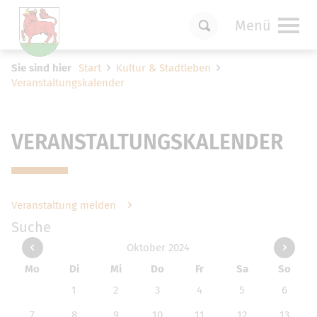
Menü
Um Einstellungen zur Barrierefreiheit
Sie sind hier
Start
Kultur & Stadtleben
vornehmen zu können wird die Berechtigung
Veranstaltungskalender
für
funktionale Cookies
in den Cookie-
Einstellungen benötigt.
Cookie-Einstellungen
VERANSTALTUNGSKALENDER
Veranstaltung melden
Suche
Oktober 2024
Mo
Di
Mi
Do
Fr
Sa
So
1
2
3
4
5
6
7
8
9
10
11
12
13