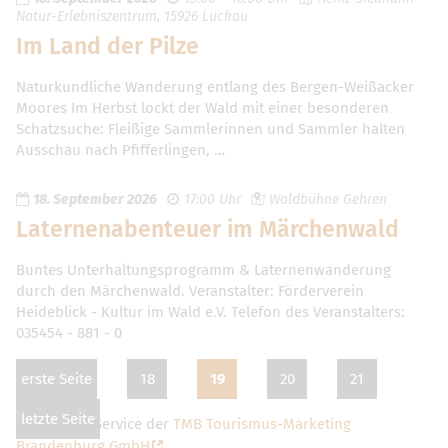
Natur-Erlebniszentrum, 15926 Luckau
Im Land der Pilze
Naturkundliche Wanderung entlang des Bergen-Weißacker
Moores Im Herbst lockt der Wald mit einer besonderen
Schatzsuche: Fleißige Sammlerinnen und Sammler halten
Ausschau nach Pfifferlingen, …
18. September 2026
17:00 Uhr
Waldbühne Gehren
Laternenabenteuer im Märchenwald
Buntes Unterhaltungsprogramm & Laternenwanderung
durch den Märchenwald. Veranstalter: Förderverein
Heideblick - Kultur im Wald e.V. Telefon des Veranstalters:
035454 - 881 - 0
erste Seite
18
19
20
21
letzte Seite
Dies ist ein Service der
TMB Tourismus-Marketing
Brandenburg GmbH
.