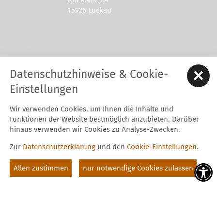
Am Markt 34
15926 Luckau
Kontakt zur Stadt Luckau
Datenschutzhinweise & Cookie-
Tel.: 03544 - 594 0
Fax: 03544 - 2948
Einstellungen
E-Mail:
stadt@luckau.de
Wir verwenden Cookies, um Ihnen die Inhalte und
Start
Karriere
Kontakt
Datenschutz
Impressum
Funktionen der Website bestmöglich anzubieten. Darüber
Barrierefreiheitserklärung
Intern
hinaus verwenden wir Cookies zu Analyse-Zwecken.
Cookie-Einstellungen
Zur
Datenschutzerklärung
und den
Cookie-Einstellungen
.
Folgt uns auf
Allen zustimmen
nur notwendige Cookies zulassen