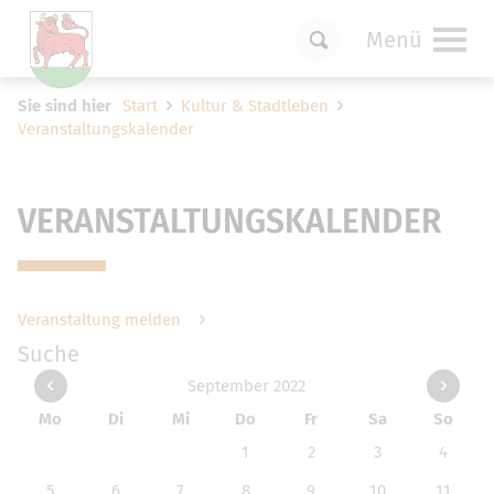
Menü
Um Einstellungen zur Barrierefreiheit
Sie sind hier
Start
Kultur & Stadtleben
vornehmen zu können wird die Berechtigung
Veranstaltungskalender
für
funktionale Cookies
in den Cookie-
Einstellungen benötigt.
Cookie-Einstellungen
VERANSTALTUNGSKALENDER
Veranstaltung melden
Suche
September 2022
Mo
Di
Mi
Do
Fr
Sa
So
1
2
3
4
5
6
7
8
9
10
11