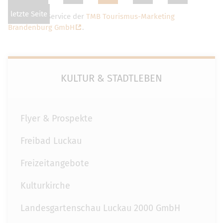
letzte Seite
Dies ist ein Service der
TMB Tourismus-Marketing
Brandenburg GmbH
.
KULTUR & STADTLEBEN
Flyer & Prospekte
Freibad Luckau
Freizeitangebote
Kulturkirche
Landesgartenschau Luckau 2000 GmbH