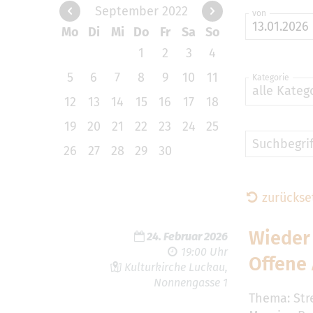
September 2022
von
Mo
Di
Mi
Do
Fr
Sa
So
1
2
3
4
5
6
7
8
9
10
11
Kategorie
alle Kateg
12
13
14
15
16
17
18
19
20
21
22
23
24
25
Suchbegrif
26
27
28
29
30
zurückse
Wieder 
24. Februar 2026
19:00 Uhr
Offene
Kulturkirche Luckau,
Nonnengasse 1
Thema: Stre