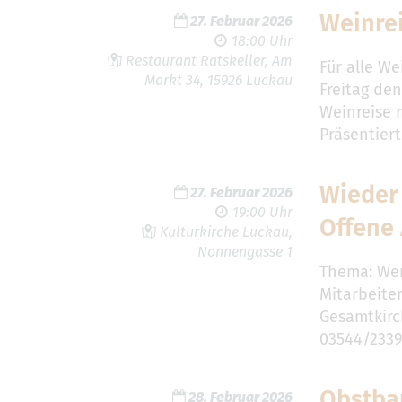
Weinre
27. Februar 2026
18:00 Uhr
Restaurant Ratskeller, Am
Für alle W
Markt 34, 15926 Luckau
Freitag den
Weinreise m
Präsentier
Wieder 
27. Februar 2026
19:00 Uhr
Offene
Kulturkirche Luckau,
Nonnengasse 1
Thema: Wen
Mitarbeite
Gesamtkirc
03544/233
Obstba
28. Februar 2026