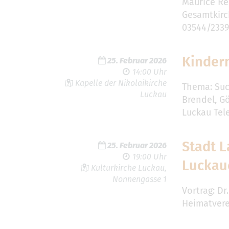
Maurice Rei
Gesamtkirc
03544/233
Kinder
25. Februar 2026
14:00 Uhr
Kapelle der Nikolaikirche
Thema: Suc
Luckau
Brendel, G
Luckau Tel
Stadt L
25. Februar 2026
19:00 Uhr
Luckau
Kulturkirche Luckau,
Nonnengasse 1
Vortrag: D
Heimatverei