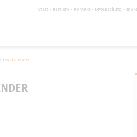
Start
Karriere
Kontakt
Datenschutz
Impr
efreiheit vornehmen zu können wird die Berechtigung 
Cookie-Einstellungen benötigt.
Cookie-Einstellungen
ltungskalender
ENDER