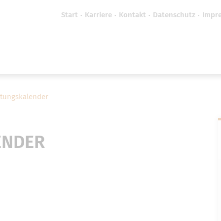
Start
Karriere
Kontakt
Datenschutz
Impr
efreiheit vornehmen zu können wird die Berechtigung 
Cookie-Einstellungen benötigt.
Cookie-Einstellungen
ltungskalender
ENDER