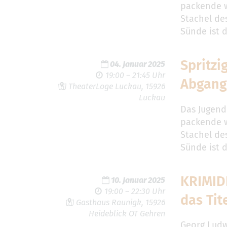
packende w
Stachel des
Sünde ist d
Spritzi
04. Januar 2025
19:00 – 21:45 Uhr
Abgang
TheaterLoge Luckau, 15926
Luckau
Das Jugend
packende w
Stachel des
Sünde ist d
KRIMID
10. Januar 2025
19:00 – 22:30 Uhr
das Tit
Gasthaus Raunigk, 15926
Heideblick OT Gehren
Georg Ludw