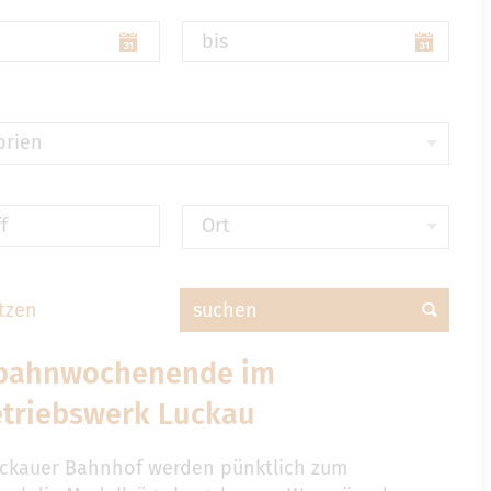
bis
orien
f
Ort
tzen
suchen
bahnwochenende im
triebswerk Luckau
ckauer Bahnhof werden pünktlich zum