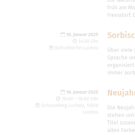
früh am M
Freesdorf. 
Sorbis
19. Januar 2025
14:30 Uhr
Kulturkirche Luckau
Über viele 
Sprache un
organisier
immer sor
Neujah
19. Januar 2025
16:00 – 18:00 Uhr
Schlossberg Luckau, 15926
Die Neujah
Luckau
stehen unt
Titel zusam
allen Farb