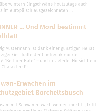
überwintern Singschwäne heutzutage auch
ns im europäisch ausgezeichneten …
INNER ... Und Mord bestimmt
elblatt
ig Austermann ist dank einer günstigen Heirat
ziger Geschäfte der Chefredakteur der
g "Berliner Bote" – und in vielerlei Hinsicht ein
 Charakter: Er …
hwan-Erwachen im
chutzgebiet Borcheltsbusch
sam mit Schwänen wach werden möchte, trifft
ührer:innen der Heinz Sielmann Stiftung ganz