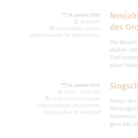
Neujah
19. Januar 2025
16:00 Uhr
des Orc
Schlossberg Luckau,
Südpromenade 16, 15926 Luckau
Die Neujah
stehen unt
Titel zusam
allen Farb
Singsc
24. Januar 2025
13:00 – 16:00 Uhr
Heinz Sielmann Natur-
Schon im O
Erlebniszentrum Wanninchen,
Wintergäst
15926 Luckau OT Görlsdorf
kommend, 
gern bei u