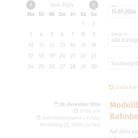
Juni 2024
von
Mo
Di
Mi
Do
Fr
Sa
So
1
2
3
4
5
6
7
8
9
Kategorie
alle Kateg
10
11
12
13
14
15
16
17
18
19
20
21
22
23
Suchbegrif
24
25
26
27
28
29
30
zurückse
Modell
28. Dezember 2024
10:00 Uhr
Bahnbe
Bahnbetriebswerk Luckau,
Bersteweg 25, 15926 Luckau
Auf dem Lu