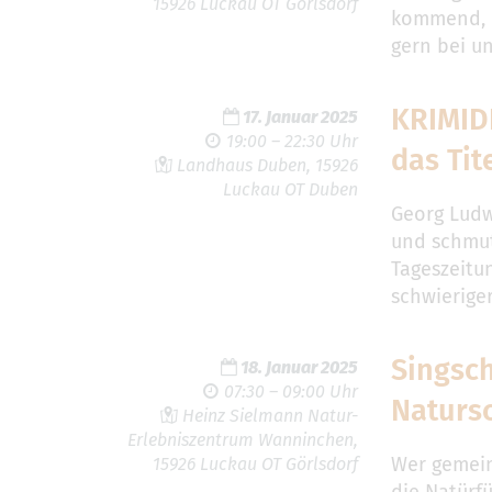
15926 Luckau OT Görlsdorf
kommend, 
gern bei u
KRIMID
17. Januar 2025
19:00 – 22:30 Uhr
das Tit
Landhaus Duben, 15926
Luckau OT Duben
Georg Ludw
und schmut
Tageszeitun
schwieriger
Singsc
18. Januar 2025
07:30 – 09:00 Uhr
Naturs
Heinz Sielmann Natur-
Erlebniszentrum Wanninchen,
Wer gemein
15926 Luckau OT Görlsdorf
die Natürf