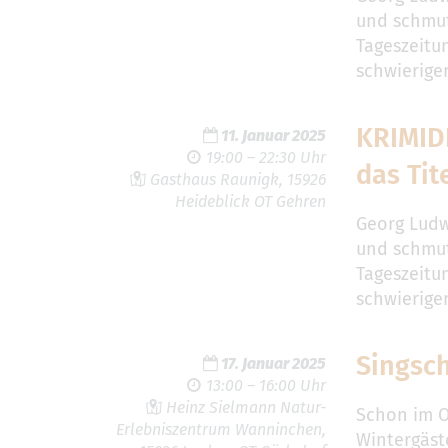
und schmut
Tageszeitun
schwieriger
KRIMID
11. Januar 2025
19:00 – 22:30 Uhr
das Tit
Gasthaus Raunigk, 15926
Heideblick OT Gehren
Georg Ludw
und schmut
Tageszeitun
schwieriger
Singsc
17. Januar 2025
13:00 – 16:00 Uhr
Heinz Sielmann Natur-
Schon im O
Erlebniszentrum Wanninchen,
Wintergäst