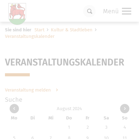
Menü
Um Einstellungen zur Barrierefreiheit
Sie sind hier
Start
Kultur & Stadtleben
vornehmen zu können wird die Berechtigung
Veranstaltungskalender
für
funktionale Cookies
in den Cookie-
Einstellungen benötigt.
Cookie-Einstellungen
VERANSTALTUNGSKALENDER
Veranstaltung melden
Suche
August 2024
Mo
Di
Mi
Do
Fr
Sa
So
1
2
3
4
5
6
7
8
9
10
11