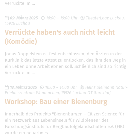
Verrückte im …
09. MÃ¤rz 2025
16:00 – 19:00 Uhr
TheaterLoge Luckau,
15926 Luckau
Verrückte haben's auch nicht leicht
(Komödie)
Jonas Doppelstein ist fest entschlossen, den Ärzten in der
Kurklinik das letzte Attest zu entlocken, das ihm den Weg in
ein Leben ohne Arbeit ebnen soll. Schließlich sind so richtig
Verrückte im …
13. MÃ¤rz 2025
10:00 – 14:00 Uhr
Heinz Sielmann Natur-
Erlebniszentrum Wanninchen, 15926 Luckau OT Görlsdorf
Workshop: Bau einer Bienenburg
Innerhalb des Projekts "Bienenburgen – Citizen Science für
ein Netzwerk aus Lebensinseln für Wildbienen" des
Forschungsinstituts für Bergbaufolgelandschaften e.V. (FIB)
wurde ein neuartiges …