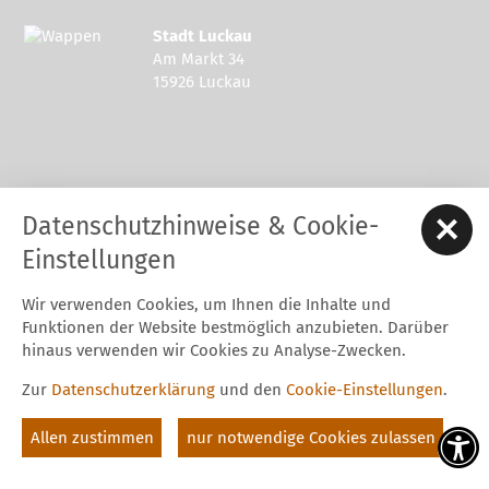
Stadt Luckau
Am Markt 34
15926 Luckau
Kontakt zur Stadt Luckau
Datenschutzhinweise & Cookie-
Tel.: 03544 - 594 0
Fax: 03544 - 2948
Einstellungen
E-Mail:
stadt@luckau.de
Wir verwenden Cookies, um Ihnen die Inhalte und
Start
Karriere
Kontakt
Datenschutz
Impressum
Funktionen der Website bestmöglich anzubieten. Darüber
Barrierefreiheitserklärung
Intern
hinaus verwenden wir Cookies zu Analyse-Zwecken.
Cookie-Einstellungen
Zur
Datenschutzerklärung
und den
Cookie-Einstellungen
.
Folgt uns auf
Allen zustimmen
nur notwendige Cookies zulassen