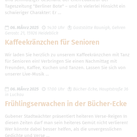
Tageszeitung "Berliner Bote" – und in vielerlei Hinsicht ein
schwieriger Charakter: Er …
06. MÃ¤rz 2025
14:30 Uhr
Gaststätte Raunigk, Gehren
Gerostr. 21, 15926 Heideblick
Kaffeekränzchen für Senioren
Wir laden Sie herzlich zu unserem Kaffeekränzchen mit Tanz
für Senioren ein! Verbringen Sie einen Nachmittag mit
Freunden, Kaffee, Kuchen und Tanzen. Lassen Sie sich von
unserer Live-Musik …
06. MÃ¤rz 2025
17:00 Uhr
Bücher-Ecke, Hauptstraße 36
in Luckau
Frühlingserwachen in der Bücher-Ecke
Gubener Stadtwächter präsentiert heiteren Verse-Reigen In
diesen Zeiten darf man sein heiteres Gemüt nicht verlieren!
Wer könnte dabei besser helfen, als die unvergesslichen
Gedichte und Verse …