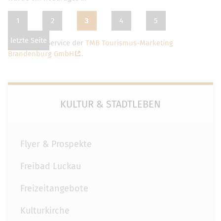
1
2
3
4
5
letzte Seite
Dies ist ein Service der
TMB Tourismus-Marketing
Brandenburg GmbH
.
KULTUR & STADTLEBEN
Flyer & Prospekte
Freibad Luckau
Freizeitangebote
Kulturkirche