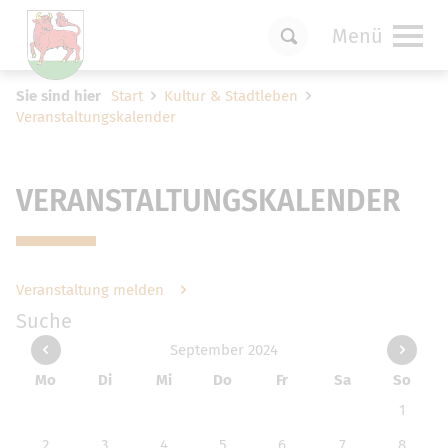
Menü
Um Einstellungen zur Barrierefreiheit
Sie sind hier
Start
Kultur & Stadtleben
vornehmen zu können wird die Berechtigung
Veranstaltungskalender
für
funktionale Cookies
in den Cookie-
Einstellungen benötigt.
Cookie-Einstellungen
VERANSTALTUNGSKALENDER
Veranstaltung melden
Suche
September 2024
Mo
Di
Mi
Do
Fr
Sa
So
1
2
3
4
5
6
7
8