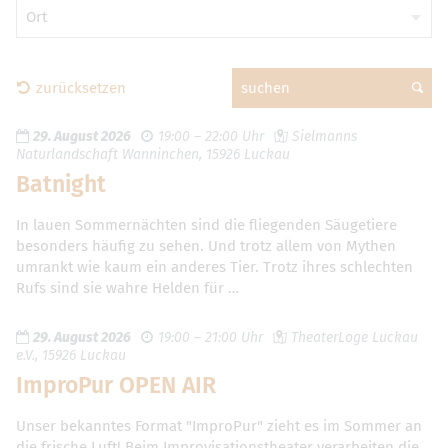
Ort
zurücksetzen
suchen
29. August 2026
19:00 – 22:00 Uhr
Sielmanns
Naturlandschaft Wanninchen, 15926 Luckau
Batnight
In lauen Sommernächten sind die fliegenden Säugetiere
besonders häufig zu sehen. Und trotz allem von Mythen
umrankt wie kaum ein anderes Tier. Trotz ihres schlechten
Rufs sind sie wahre Helden für …
29. August 2026
19:00 – 21:00 Uhr
TheaterLoge Luckau
e.V., 15926 Luckau
ImproPur OPEN AIR
Unser bekanntes Format "ImproPur" zieht es im Sommer an
die frische Luft! Beim Improvisationstheater verarbeiten die