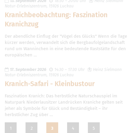
13. September 2026
18:30 – 20:00 Uhr
Heinz Sielmann
Natur-Erlebniszentrum, 15926 Luckau
Kranichbeobachtung: Faszination
Kranichzug
Der abendliche Einflug der "Vögel des Glücks" Wenn die Tage
kürzer werden, verwandelt sich die Bergbaufolgelandschaft
rund um Wanninchen in eine bedeutende Raststätte für den
europäischen …
17. September 2026
14:30 – 17:30 Uhr
Heinz Sielmann
Natur-Erlebniszentrum, 15926 Luckau
Kranich-Safari - Kleinbustour
Faszination Kranich: Das herbstliche Naturschauspiel im
Naturpark Niederlausitzer Landrücken Kraniche gelten seit
jeher als Symbole für Glück und Beständigkeit – ihr
herbstlicher Zug über …
1
2
3
4
5