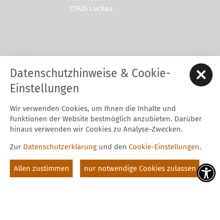
15926 Luckau
Kontakt zur Stadt Luckau
Datenschutzhinweise & Cookie-
Tel.: 03544 - 594 0
Fax: 03544 - 2948
Einstellungen
E-Mail:
stadt@luckau.de
Wir verwenden Cookies, um Ihnen die Inhalte und
Start
Karriere
Kontakt
Datenschutz
Impressum
Funktionen der Website bestmöglich anzubieten. Darüber
Barrierefreiheitserklärung
Intern
hinaus verwenden wir Cookies zu Analyse-Zwecken.
Cookie-Einstellungen
Zur
Datenschutzerklärung
und den
Cookie-Einstellungen
.
Folgt uns auf
Allen zustimmen
nur notwendige Cookies zulassen