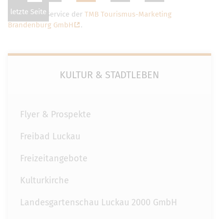
letzte Seite
Dies ist ein Service der
TMB Tourismus-Marketing
Brandenburg GmbH
.
KULTUR & STADTLEBEN
Flyer & Prospekte
Freibad Luckau
Freizeitangebote
Kulturkirche
Landesgartenschau Luckau 2000 GmbH