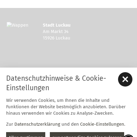
Stadt Luckau
Am Markt 34
15926 Luckau
Kontakt zur Stadt Luckau
Datenschutzhinweise & Cookie-
Tel.: 03544 - 594 0
Fax: 03544 - 2948
Einstellungen
E-Mail:
stadt@luckau.de
Wir verwenden Cookies, um Ihnen die Inhalte und
Start
Karriere
Kontakt
Datenschutz
Impressum
Funktionen der Website bestmöglich anzubieten. Darüber
Barrierefreiheitserklärung
Intern
hinaus verwenden wir Cookies zu Analyse-Zwecken.
Cookie-Einstellungen
Zur
Datenschutzerklärung
und den
Cookie-Einstellungen
.
Folgt uns auf