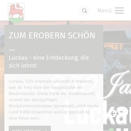
Menü
Um Einstellungen zur Barrierefreiheit
vornehmen zu können wird die Berechtigung
ZUM EROBERN SCHÖN
für
funktionale Cookies
in den Cookie-
Einstellungen benötigt.
...
Cookie-Einstellungen
Luckau - eine Entdeckung, die
sich lohnt!
Luckau, 1276 erstmals urkundlich erwähnt,
war ab 1492 eine der Hauptstädte der
Niederlausitz. Diese Perle der Niederlausitz,
unweit des einzigartigen
Biosphärenreservates Spreewald, zählt heute
rund 9.600 Einwohner und ist ganzjährig
eine Reise wert.
mehr erfahren