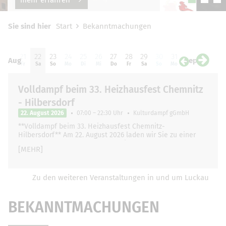
Sie sind hier
Start
Bekanntmachungen
20
21
22
23
24
25
26
27
28
29
30
31
01
0
Aug
Sep
Do
Fr
Sa
So
Mo
Di
Mi
Do
Fr
Sa
So
Mo
Di
Mi
Volldampf beim 33. Heizhausfest Chemnitz
- Hilbersdorf
22. August 2026
07:00 – 22:30 Uhr
Kulturdampf gGmbH
**Volldampf beim 33. Heizhausfest Chemnitz-
Hilbersdorf** Am 22. August 2026 laden wir Sie zu einer
ganz besonderen und unvergesslichen Zugfahrt …
[MEHR]
Zu den weiteren Veranstaltungen in und um Luckau
BEKANNTMACHUNGEN