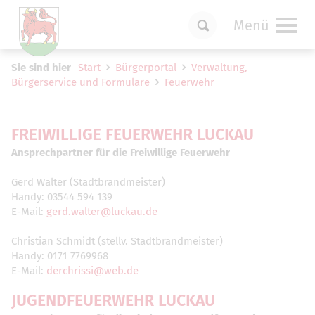
Menü
Um Einstellungen zur Barrierefreiheit
Sie sind hier
Start
Bürgerportal
Verwaltung,
vornehmen zu können wird die Berechtigung
Bürgerservice und Formulare
Feuerwehr
für
funktionale Cookies
in den Cookie-
Einstellungen benötigt.
Cookie-Einstellungen
FREIWILLIGE FEUERWEHR LUCKAU
Ansprechpartner für die Freiwillige Feuerwehr
Gerd Walter (Stadtbrandmeister)
Handy: 03544 594 139
E-Mail:
gerd.walter@luckau.de
Christian Schmidt (stellv. Stadtbrandmeister)
Handy: 0171 7769968
E-Mail:
derchrissi@web.de
JUGENDFEUERWEHR LUCKAU