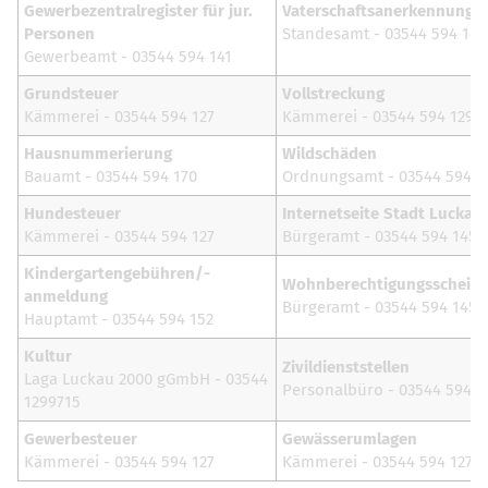
Gewerbezentralregister für jur.
Vaterschaftsanerkennung
Personen
Standesamt - 03544 594 143
Gewerbeamt - 03544 594 141
Grundsteuer
Vollstreckung
Kämmerei - 03544 594 127
Kämmerei - 03544 594 129
Hausnummerierung
Wildschäden
Bauamt - 03544 594 170
Ordnungsamt - 03544 594 1
Hundesteuer
Internetseite Stadt Luckau
Kämmerei - 03544 594 127
Bürgeramt - 03544 594 145
Kindergartengebühren/-
Wohnberechtigungsschein
anmeldung
Bürgeramt - 03544 594 145
Hauptamt - 03544 594 152
Kultur
Zivildienststellen
Laga Luckau 2000 gGmbH - 03544
Personalbüro - 03544 594 1
1299715
Gewerbesteuer
Gewässerumlagen
Kämmerei - 03544 594 127
Kämmerei - 03544 594 127