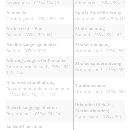
Servicebüro - 03544 594 291
Kämmerei - 03544 594 121
Feuerwehr
Sport/ Sportförderung
Ordnungsamt - 03544 594 139
Hauptamt - 03544 594 119
Förderrecht - Bau
Städteplanung
Bauamt - 03544 594 167
Bauamt - 03544 594 163, -16
Friedhofsangelegenheiten
Straßenreinigung
Bauhof - 03544 3042
Ordnungsamt - 03544 594 1
Führungszeugnis für Personen
Straßensondernutzung
Einwohnermeldeamt - 03544 594
Ordnungsamt - 03544 594 1
142, -144
Gebäudeinstandhaltung
Traditionsfeuer
Gebäudeimmobilienmanagement
Ordnungsamt - 03544 594 1
- 03544 594 174, -171, -177
Urkunden (Heirats-,
Gewerbeangelegenheiten
Sterbeurkunden)
Gewerbeamt - 03544 594 141
Standesamt - 03544 594 143
Auskunft aus dem