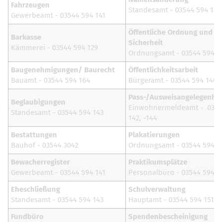
Fahrzeugen
Standesamt - 03544 594 143
Gewerbeamt - 03544 594 141
Öffentliche Ordnung und
Barkasse
Sicherheit
Kämmerei - 03544 594 129
Ordnungsamt - 03544 594 1
Baugenehmigungen/ Baurecht
Öffentlichkeitsarbeit
Bauamt - 03544 594 164
Bürgeramt - 03544 594 140
Pass-/Ausweisangelegenhe
Beglaubigungen
Einwohnermeldeamt - 0354
Standesamt - 03544 594 143
142, -144
Bestattungen
Plakatierungen
Bauhof - 03544 3042
Ordnungsamt - 03544 594 1
Bewacherregister
Praktikumsplätze
Gewerbeamt - 03544 594 141
Personalbüro - 03544 594 1
Eheschließung
Schulverwaltung
Standesamt - 03544 594 143
Hauptamt - 03544 594 151
Fundbüro
Spendenbescheinigung