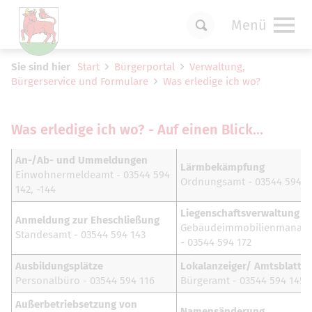
Menü
Um Einstellungen zur Barrierefreiheit
Sie sind hier
Start
Bürgerportal
Verwaltung,
vornehmen zu können wird die Berechtigung
Bürgerservice und Formulare
Was erledige ich wo?
für
funktionale Cookies
in den Cookie-
Einstellungen benötigt.
Cookie-Einstellungen
Was erledige ich wo? - Auf einen Blick...
An-/Ab- und Ummeldungen
Lärmbekämpfung
Einwohnermeldeamt - 03544 594
Ordnungsamt - 03544 594 1
142, -144
Liegenschaftsverwaltung
Anmeldung zur Eheschließung
Gebäudeimmobilienmanag
Standesamt - 03544 594 143
- 03544 594 172
Ausbildungsplätze
Lokalanzeiger/ Amtsblatt
Personalbüro - 03544 594 116
Bürgeramt - 03544 594 145
Außerbetriebsetzung von
Namensänderung