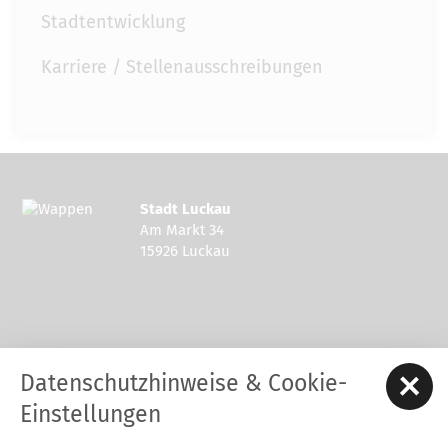
Stadtentwicklung
Karriere / Stellenausschreibungen
Stadt Luckau
Am Markt 34
15926 Luckau
Kontakt zur Stadt Luckau
Datenschutzhinweise & Cookie-
Tel.: 03544 - 594 0
Fax: 03544 - 2948
Einstellungen
E-Mail:
stadt@luckau.de