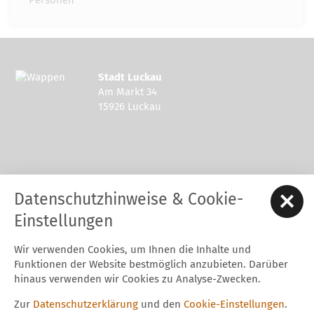
Personen
Stadt Luckau
Am Markt 34
15926 Luckau
Kontakt zur Stadt Luckau
Datenschutzhinweise & Cookie-
Tel.: 03544 - 594 0
Fax: 03544 - 2948
Einstellungen
E-Mail:
stadt@luckau.de
Wir verwenden Cookies, um Ihnen die Inhalte und
Start
Karriere
Kontakt
Datenschutz
Impressum
Funktionen der Website bestmöglich anzubieten. Darüber
Barrierefreiheitserklärung
Intern
hinaus verwenden wir Cookies zu Analyse-Zwecken.
Cookie-Einstellungen
Zur
Datenschutzerklärung
und den
Cookie-Einstellungen
.