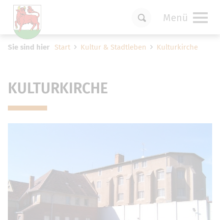
Menü
Um Einstellungen zur Barrierefreiheit
Sie sind hier
Start
Kultur & Stadtleben
Kulturkirche
vornehmen zu können wird die Berechtigung
für
funktionale Cookies
in den Cookie-
Einstellungen benötigt.
KULTURKIRCHE
Cookie-Einstellungen