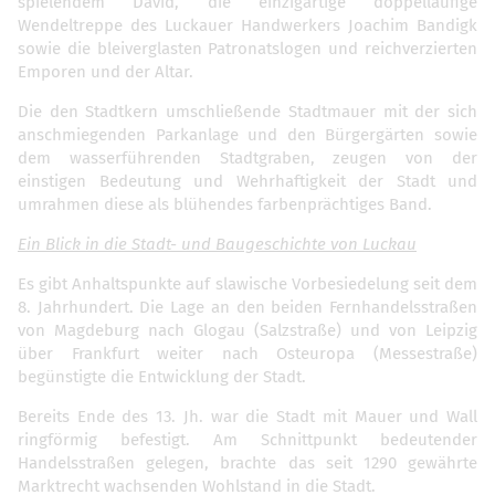
spielendem David, die einzigartige doppelläufige
Wendeltreppe des Luckauer Handwerkers Joachim Bandigk
sowie die bleiverglasten Patronatslogen und reichverzierten
Emporen und der Altar.
Die den Stadtkern umschließende Stadtmauer mit der sich
anschmiegenden Parkanlage und den Bürgergärten sowie
dem wasserführenden Stadtgraben, zeugen von der
einstigen Bedeutung und Wehrhaftigkeit der Stadt und
umrahmen diese als blühendes farbenprächtiges Band.
Ein Blick in die Stadt- und Baugeschichte von Luckau
Es gibt Anhaltspunkte auf slawische Vorbesiedelung seit dem
8. Jahrhundert. Die Lage an den beiden Fernhandelsstraßen
von Magdeburg nach Glogau (Salzstraße) und von Leipzig
über Frankfurt weiter nach Osteuropa (Messestraße)
begünstigte die Entwicklung der Stadt.
Bereits Ende des 13. Jh. war die Stadt mit Mauer und Wall
ringförmig befestigt. Am Schnittpunkt bedeutender
Handelsstraßen gelegen, brachte das seit 1290 gewährte
Marktrecht wachsenden Wohlstand in die Stadt.