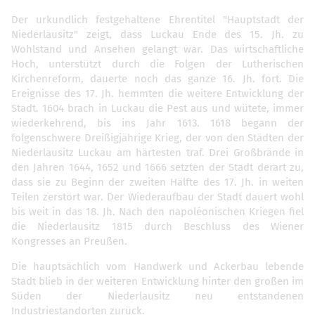
Der urkundlich festgehaltene Ehrentitel "Hauptstadt der
Niederlausitz" zeigt, dass Luckau Ende des 15. Jh. zu
Wohlstand und Ansehen gelangt war. Das wirtschaftliche
Hoch, unterstützt durch die Folgen der Lutherischen
Kirchenreform, dauerte noch das ganze 16. Jh. fort. Die
Ereignisse des 17. Jh. hemmten die weitere Entwicklung der
Stadt. 1604 brach in Luckau die Pest aus und wütete, immer
wiederkehrend, bis ins Jahr 1613. 1618 begann der
folgenschwere Dreißigjährige Krieg, der von den Städten der
Niederlausitz Luckau am härtesten traf. Drei Großbrände in
den Jahren 1644, 1652 und 1666 setzten der Stadt derart zu,
dass sie zu Beginn der zweiten Hälfte des 17. Jh. in weiten
Teilen zerstört war. Der Wiederaufbau der Stadt dauert wohl
bis weit in das 18. Jh. Nach den napoléonischen Kriegen fiel
die Niederlausitz 1815 durch Beschluss des Wiener
Kongresses an Preußen.
Die hauptsächlich vom Handwerk und Ackerbau lebende
Stadt blieb in der weiteren Entwicklung hinter den großen im
Süden der Niederlausitz neu entstandenen
Industriestandorten zurück.