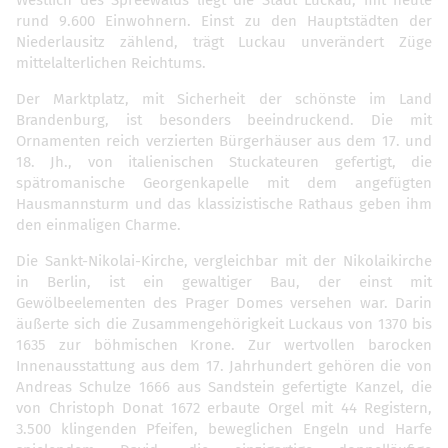
rund 9.600 Einwohnern. Einst zu den Hauptstädten der
Niederlausitz zählend, trägt Luckau unverändert Züge
mittelalterlichen Reichtums.
Der Marktplatz, mit Sicherheit der schönste im Land
Brandenburg, ist besonders beeindruckend. Die mit
Ornamenten reich verzierten Bürgerhäuser aus dem 17. und
18. Jh., von italienischen Stuckateuren gefertigt, die
spätromanische Georgenkapelle mit dem angefügten
Hausmannsturm und das klassizistische Rathaus geben ihm
den einmaligen Charme.
Die Sankt-Nikolai-Kirche, vergleichbar mit der Nikolaikirche
in Berlin, ist ein gewaltiger Bau, der einst mit
Gewölbeelementen des Prager Domes versehen war. Darin
äußerte sich die Zusammengehörigkeit Luckaus von 1370 bis
1635 zur böhmischen Krone. Zur wertvollen barocken
Innenausstattung aus dem 17. Jahrhundert gehören die von
Andreas Schulze 1666 aus Sandstein gefertigte Kanzel, die
von Christoph Donat 1672 erbaute Orgel mit 44 Registern,
3.500 klingenden Pfeifen, beweglichen Engeln und Harfe