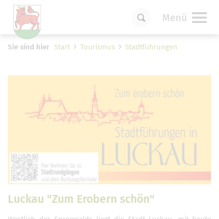
Menü
Um Einstellungen zur Barrierefreiheit
Sie sind hier
Start
Tourismus
Stadtführungen
vornehmen zu können wird die Berechtigung
für
funktionale Cookies
in den Cookie-
Einstellungen benötigt.
Cookie-Einstellungen
Luckau "Zum Erobern schön"
Westlich des Spreewalds liegt die Stadt Luckau, mit heute