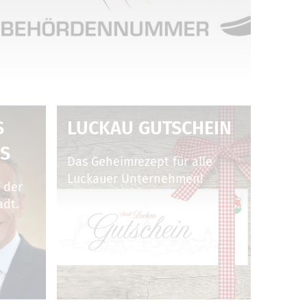
B
LUCKAU GUTSCHEIN
S
Das Geheimrezept für alle
Luckauer Unternehmen!
 der
adt.