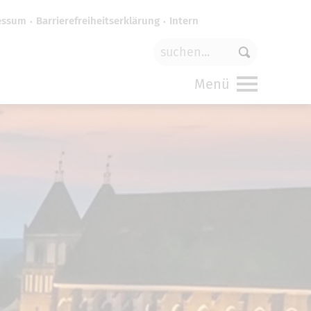
essum
Barrierefreiheitserklärung
Intern
für
funktionale Cookies
in den
Menü