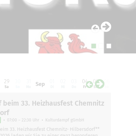
29
30
31
01
02
03
04
05
06
07
08
Sep
Sa
So
Mo
Di
Mi
Do
Fr
Sa
So
Mo
Di
 beim 33. Heizhausfest Chemnitz
orf
07:00 – 22:30 Uhr
Kulturdampf gGmbH
eim 33. Heizhausfest Chemnitz- Hilbersdorf**
 2026 laden wir Sie zu einer ganz besonderen