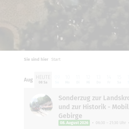
0
1
2
Sie sind hier
Start
HEUTE
09
10
11
12
13
14
15
Aug
Aug
08 Sa
So
Mo
Di
Mi
Do
Fr
Sa
Sonderzug zur Landskro
und zur Historik - Mobi
Gebirge
08. August 2026
06:30 – 21:30 Uhr