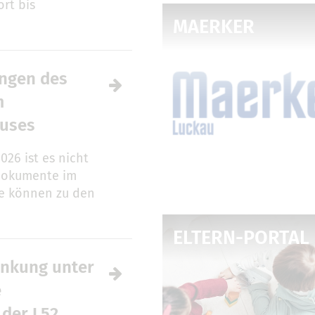
rt bis
MAERKER
ungen des
m
auses
2026 ist es nicht
dokumente im
se können zu den
ELTERN-PORTAL
nkung unter
e
 der L52