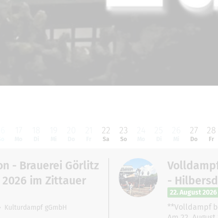
16
17
18
19
20
21
22
23
24
25
26
27
28
So
Mo
Di
Mi
Do
Fr
Sa
So
Mo
Di
Mi
Do
Fr
n - Brauerei Görlitz
Volldampf
l 2026 im Zittauer
- Hilbersd
22. August 2026
**Volldampf b
Kulturdampf gGmbH
Am 22. August