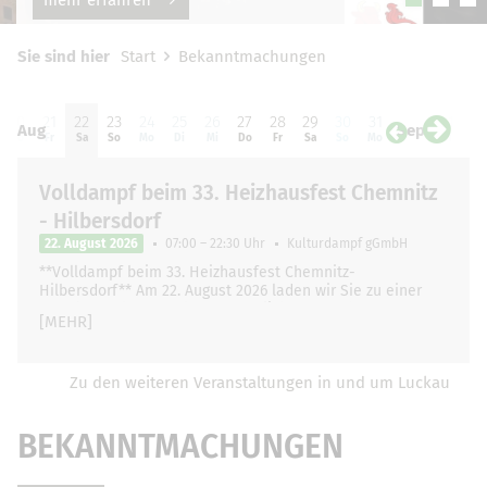
Sie sind hier
Start
Bekanntmachungen
20
21
22
23
24
25
26
27
28
29
30
31
01
0
Aug
Sep
Do
Fr
Sa
So
Mo
Di
Mi
Do
Fr
Sa
So
Mo
Di
Mi
Volldampf beim 33. Heizhausfest Chemnitz
- Hilbersdorf
22. August 2026
07:00 – 22:30 Uhr
Kulturdampf gGmbH
**Volldampf beim 33. Heizhausfest Chemnitz-
Hilbersdorf** Am 22. August 2026 laden wir Sie zu einer
ganz besonderen und unvergesslichen Zugfahrt …
[MEHR]
Zu den weiteren Veranstaltungen in und um Luckau
BEKANNTMACHUNGEN