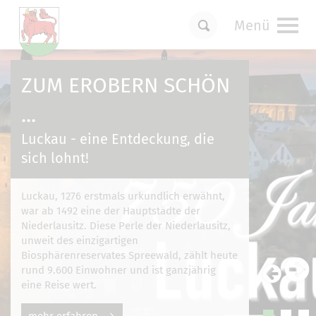
Menü
Um Einstellungen zur Barrierefreiheit
vornehmen zu können wird die Berechtigung
ZUM EROBERN SCHÖN
für
funktionale Cookies
in den Cookie-
Einstellungen benötigt.
...
Cookie-Einstellungen
Luckau - eine Entdeckung, die
sich lohnt!
Luckau, 1276 erstmals urkundlich erwähnt,
war ab 1492 eine der Hauptstädte der
Niederlausitz. Diese Perle der Niederlausitz,
unweit des einzigartigen
Biosphärenreservates Spreewald, zählt heute
rund 9.600 Einwohner und ist ganzjährig
eine Reise wert.
mehr erfahren