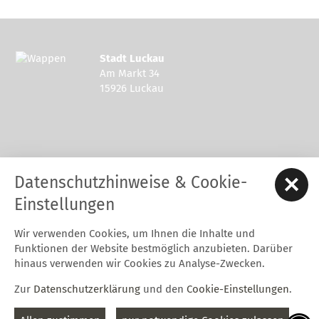
Stadt Luckau
Am Markt 34
15926 Luckau
Kontakt zur Stadt Luckau
Datenschutzhinweise & Cookie-
Tel.: 03544 - 594 0
Fax: 03544 - 2948
Einstellungen
E-Mail:
stadt@luckau.de
Wir verwenden Cookies, um Ihnen die Inhalte und
Start
Karriere
Kontakt
Datenschutz
Impressum
Funktionen der Website bestmöglich anzubieten. Darüber
Barrierefreiheitserklärung
Intern
hinaus verwenden wir Cookies zu Analyse-Zwecken.
Cookie-Einstellungen
Zur
Datenschutzerklärung
und den
Cookie-Einstellungen
.
Folgt uns auf