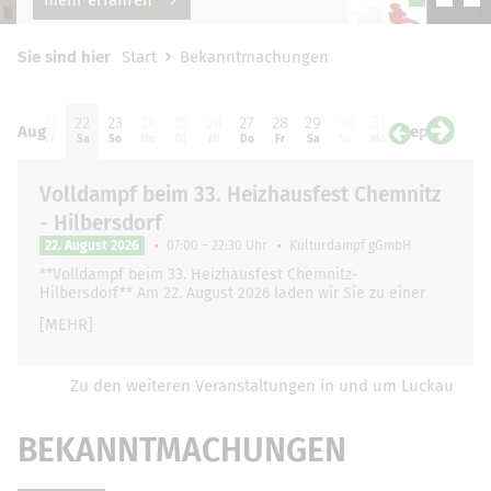
Sie sind hier
Start
Bekanntmachungen
20
21
22
23
24
25
26
27
28
29
30
31
01
0
Aug
Sep
Do
Fr
Sa
So
Mo
Di
Mi
Do
Fr
Sa
So
Mo
Di
Mi
Volldampf beim 33. Heizhausfest Chemnitz
- Hilbersdorf
22. August 2026
07:00 – 22:30 Uhr
Kulturdampf gGmbH
**Volldampf beim 33. Heizhausfest Chemnitz-
Hilbersdorf** Am 22. August 2026 laden wir Sie zu einer
ganz besonderen und unvergesslichen Zugfahrt …
[MEHR]
Zu den weiteren Veranstaltungen in und um Luckau
BEKANNTMACHUNGEN