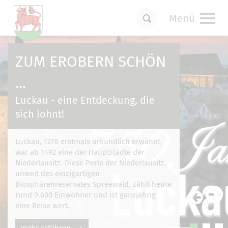
Menü
Um Einstellungen zur Barrierefreiheit
vornehmen zu können wird die Berechtigung
ZUM EROBERN SCHÖN
für
funktionale Cookies
in den Cookie-
Einstellungen benötigt.
...
Cookie-Einstellungen
Luckau - eine Entdeckung, die
sich lohnt!
Luckau, 1276 erstmals urkundlich erwähnt,
war ab 1492 eine der Hauptstädte der
Niederlausitz. Diese Perle der Niederlausitz,
unweit des einzigartigen
Biosphärenreservates Spreewald, zählt heute
rund 9.600 Einwohner und ist ganzjährig
eine Reise wert.
mehr erfahren