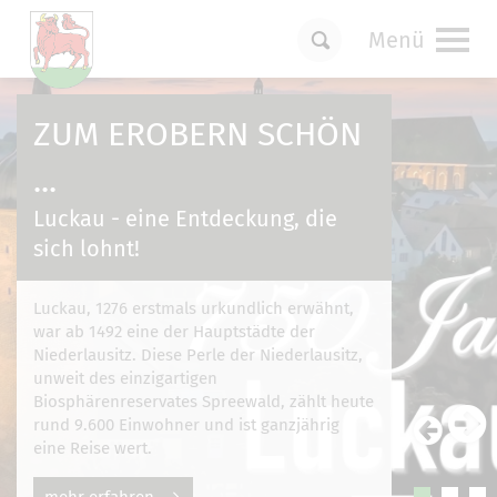
Menü
Um Einstellungen zur Barrierefreiheit
vornehmen zu können wird die Berechtigung
ZUM EROBERN SCHÖN
für
funktionale Cookies
in den Cookie-
Einstellungen benötigt.
...
Cookie-Einstellungen
Luckau - eine Entdeckung, die
sich lohnt!
Luckau, 1276 erstmals urkundlich erwähnt,
war ab 1492 eine der Hauptstädte der
Niederlausitz. Diese Perle der Niederlausitz,
unweit des einzigartigen
Biosphärenreservates Spreewald, zählt heute
rund 9.600 Einwohner und ist ganzjährig
eine Reise wert.
mehr erfahren