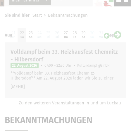
Sie sind hier
Start
Bekanntmachungen
20
21
22
23
24
25
26
27
28
29
30
31
01
0
Aug
Sep
Do
Fr
Sa
So
Mo
Di
Mi
Do
Fr
Sa
So
Mo
Di
Mi
Volldampf beim 33. Heizhausfest Chemnitz
- Hilbersdorf
22. August 2026
07:00 – 22:30 Uhr
Kulturdampf gGmbH
**Volldampf beim 33. Heizhausfest Chemnitz-
Hilbersdorf** Am 22. August 2026 laden wir Sie zu einer
ganz besonderen und unvergesslichen Zugfahrt …
[MEHR]
Zu den weiteren Veranstaltungen in und um Luckau
BEKANNTMACHUNGEN