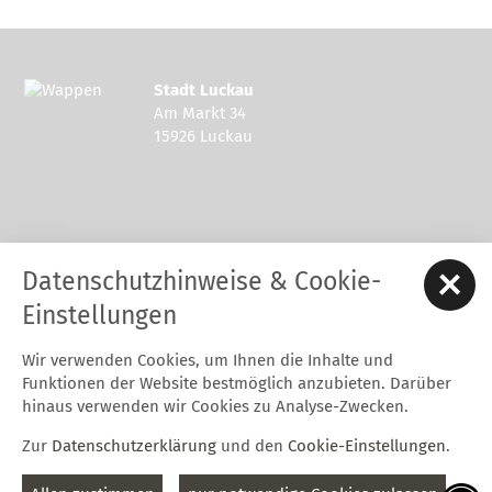
Stadt Luckau
Am Markt 34
15926 Luckau
Kontakt zur Stadt Luckau
Datenschutzhinweise & Cookie-
Tel.: 03544 - 594 0
Fax: 03544 - 2948
Einstellungen
E-Mail:
stadt@luckau.de
Wir verwenden Cookies, um Ihnen die Inhalte und
Start
Karriere
Kontakt
Datenschutz
Impressum
Funktionen der Website bestmöglich anzubieten. Darüber
Barrierefreiheitserklärung
Intern
hinaus verwenden wir Cookies zu Analyse-Zwecken.
Cookie-Einstellungen
Zur
Datenschutzerklärung
und den
Cookie-Einstellungen
.
Folgt uns auf