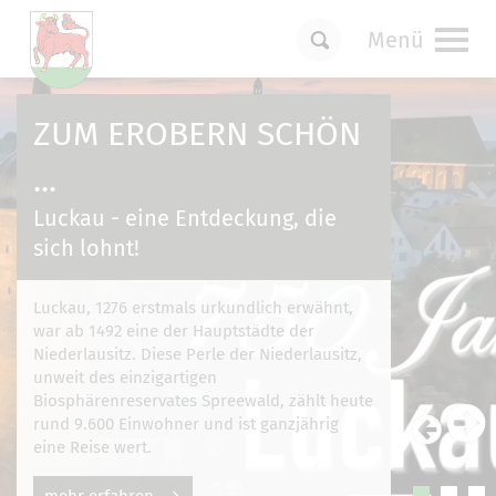
Menü
Um Einstellungen zur Barrierefreiheit
vornehmen zu können wird die Berechtigung
ZUM EROBERN SCHÖN
für
funktionale Cookies
in den Cookie-
Einstellungen benötigt.
...
Cookie-Einstellungen
Luckau - eine Entdeckung, die
sich lohnt!
Luckau, 1276 erstmals urkundlich erwähnt,
war ab 1492 eine der Hauptstädte der
Niederlausitz. Diese Perle der Niederlausitz,
unweit des einzigartigen
Biosphärenreservates Spreewald, zählt heute
rund 9.600 Einwohner und ist ganzjährig
eine Reise wert.
mehr erfahren