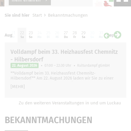
Sie sind hier
Start
Bekanntmachungen
20
21
22
23
24
25
26
27
28
29
30
31
01
0
Aug
Sep
Do
Fr
Sa
So
Mo
Di
Mi
Do
Fr
Sa
So
Mo
Di
Mi
Volldampf beim 33. Heizhausfest Chemnitz
- Hilbersdorf
22. August 2026
07:00 – 22:30 Uhr
Kulturdampf gGmbH
**Volldampf beim 33. Heizhausfest Chemnitz-
Hilbersdorf** Am 22. August 2026 laden wir Sie zu einer
ganz besonderen und unvergesslichen Zugfahrt …
[MEHR]
Zu den weiteren Veranstaltungen in und um Luckau
BEKANNTMACHUNGEN