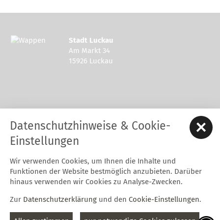
Stadt Luckau
Am Markt 34
15926 Luckau
Kontakt zur Stadt Luckau
Datenschutzhinweise & Cookie-
Tel.: 03544 - 594 0
Fax: 03544 - 2948
Einstellungen
E-Mail:
stadt@luckau.de
Wir verwenden Cookies, um Ihnen die Inhalte und
Start
Karriere
Kontakt
Datenschutz
Impressum
Funktionen der Website bestmöglich anzubieten. Darüber
Barrierefreiheitserklärung
Intern
hinaus verwenden wir Cookies zu Analyse-Zwecken.
Cookie-Einstellungen
Zur
Datenschutzerklärung
und den
Cookie-Einstellungen
.
Folgt uns auf