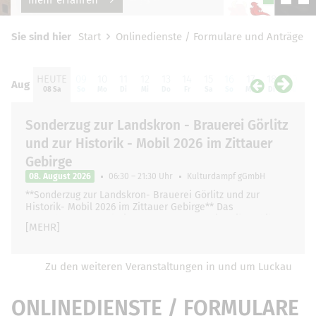
Sie sind hier
Start
Onlinedienste / Formulare und Anträge
HEUTE
09
10
11
12
13
14
15
16
17
18
19
2
Aug
Aug
08 Sa
So
Mo
Di
Mi
Do
Fr
Sa
So
Mo
Di
Mi
D
Sonderzug zur Landskron - Brauerei Görlitz
und zur Historik - Mobil 2026 im Zittauer
Gebirge
08. August 2026
06:30 – 21:30 Uhr
Kulturdampf gGmbH
**Sonderzug zur Landskron- Brauerei Görlitz und zur
Historik- Mobil 2026 im Zittauer Gebirge** Das
Dampfbahn- und Oldtimerwochenende "Historik Mobil"
[MEHR]
geht …
Zu den weiteren Veranstaltungen in und um Luckau
ONLINEDIENSTE / FORMULARE