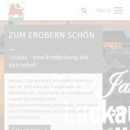
Menü
Um Einstellungen zur Barrierefreiheit
vornehmen zu können wird die Berechtigung
ZUM EROBERN SCHÖN
für
funktionale Cookies
in den Cookie-
Einstellungen benötigt.
...
Cookie-Einstellungen
Luckau - eine Entdeckung, die
sich lohnt!
Luckau, 1276 erstmals urkundlich erwähnt,
war ab 1492 eine der Hauptstädte der
Niederlausitz. Diese Perle der Niederlausitz,
unweit des einzigartigen
Biosphärenreservates Spreewald, zählt heute
rund 9.600 Einwohner und ist ganzjährig
eine Reise wert.
mehr erfahren