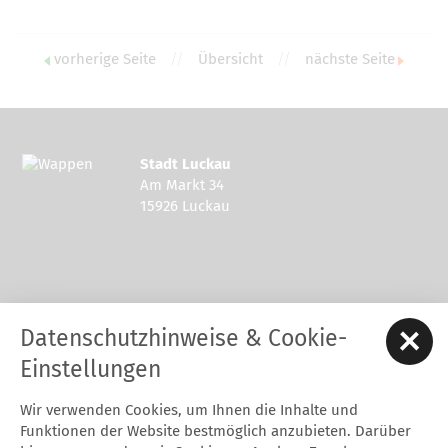
vorherige Seite
//
Übersicht
//
nächste Seite
Stadt Luckau
Am Markt 34
15926 Luckau
Kontakt zur Stadt Luckau
Datenschutzhinweise & Cookie-
Tel.: 03544 - 594 0
Fax: 03544 - 2948
Einstellungen
E-Mail:
stadt@luckau.de
Wir verwenden Cookies, um Ihnen die Inhalte und
Start
Karriere
Kontakt
Datenschutz
Impressum
Funktionen der Website bestmöglich anzubieten. Darüber