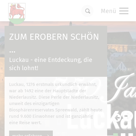
Menü
Um Einstellungen zur Barrierefreiheit
vornehmen zu können wird die Berechtigung
ZUM EROBERN SCHÖN
für
funktionale Cookies
in den Cookie-
Einstellungen benötigt.
...
Cookie-Einstellungen
Luckau - eine Entdeckung, die
sich lohnt!
Luckau, 1276 erstmals urkundlich erwähnt,
war ab 1492 eine der Hauptstädte der
Niederlausitz. Diese Perle der Niederlausitz,
unweit des einzigartigen
Biosphärenreservates Spreewald, zählt heute
rund 9.600 Einwohner und ist ganzjährig
eine Reise wert.
mehr erfahren