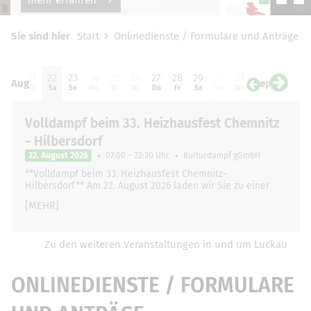
Sie sind hier
Start
Onlinedienste / Formulare und Anträge
20
21
22
23
24
25
26
27
28
29
30
31
01
0
Aug
Sep
Do
Fr
Sa
So
Mo
Di
Mi
Do
Fr
Sa
So
Mo
Di
Mi
Volldampf beim 33. Heizhausfest Chemnitz
- Hilbersdorf
22. August 2026
07:00 – 22:30 Uhr
Kulturdampf gGmbH
**Volldampf beim 33. Heizhausfest Chemnitz-
Hilbersdorf** Am 22. August 2026 laden wir Sie zu einer
ganz besonderen und unvergesslichen Zugfahrt …
[MEHR]
Zu den weiteren Veranstaltungen in und um Luckau
ONLINEDIENSTE / FORMULARE