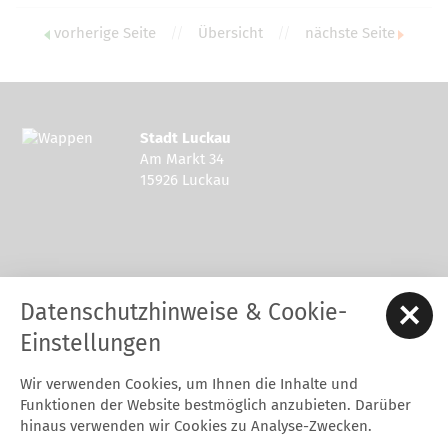
vorherige Seite
//
Übersicht
//
nächste Seite
Stadt Luckau
Am Markt 34
15926 Luckau
Kontakt zur Stadt Luckau
Datenschutzhinweise & Cookie-
Tel.: 03544 - 594 0
Fax: 03544 - 2948
Einstellungen
E-Mail:
stadt@luckau.de
Wir verwenden Cookies, um Ihnen die Inhalte und
Start
Karriere
Kontakt
Datenschutz
Impressum
Funktionen der Website bestmöglich anzubieten. Darüber
Barrierefreiheitserklärung
Intern
hinaus verwenden wir Cookies zu Analyse-Zwecken.
Cookie-Einstellungen