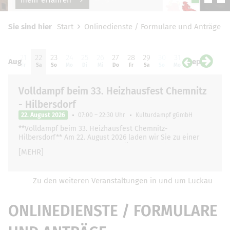
Sie sind hier
Start
Onlinedienste / Formulare und Anträge
20
21
22
23
24
25
26
27
28
29
30
31
01
0
Aug
Sep
Do
Fr
Sa
So
Mo
Di
Mi
Do
Fr
Sa
So
Mo
Di
Mi
Volldampf beim 33. Heizhausfest Chemnitz
- Hilbersdorf
22. August 2026
07:00 – 22:30 Uhr
Kulturdampf gGmbH
**Volldampf beim 33. Heizhausfest Chemnitz-
Hilbersdorf** Am 22. August 2026 laden wir Sie zu einer
ganz besonderen und unvergesslichen Zugfahrt …
[MEHR]
Zu den weiteren Veranstaltungen in und um Luckau
ONLINEDIENSTE / FORMULARE