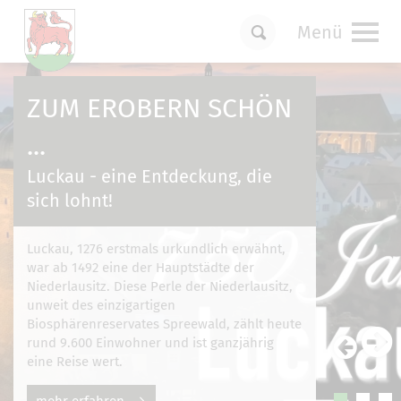
Menü
Um Einstellungen zur Barrierefreiheit
vornehmen zu können wird die Berechtigung
ZUM EROBERN SCHÖN
für
funktionale Cookies
in den Cookie-
Einstellungen benötigt.
...
Cookie-Einstellungen
Luckau - eine Entdeckung, die
sich lohnt!
Luckau, 1276 erstmals urkundlich erwähnt,
war ab 1492 eine der Hauptstädte der
Niederlausitz. Diese Perle der Niederlausitz,
unweit des einzigartigen
Biosphärenreservates Spreewald, zählt heute
rund 9.600 Einwohner und ist ganzjährig
eine Reise wert.
mehr erfahren