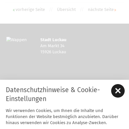
vorherige Seite
//
Übersicht
//
nächste Seite
Stadt Luckau
Am Markt 34
15926 Luckau
Kontakt zur Stadt Luckau
Datenschutzhinweise & Cookie-
Tel.: 03544 - 594 0
Fax: 03544 - 2948
Einstellungen
E-Mail:
stadt@luckau.de
Wir verwenden Cookies, um Ihnen die Inhalte und
Start
Karriere
Kontakt
Datenschutz
Impressum
Funktionen der Website bestmöglich anzubieten. Darüber
Barrierefreiheitserklärung
Intern
hinaus verwenden wir Cookies zu Analyse-Zwecken.
Cookie-Einstellungen