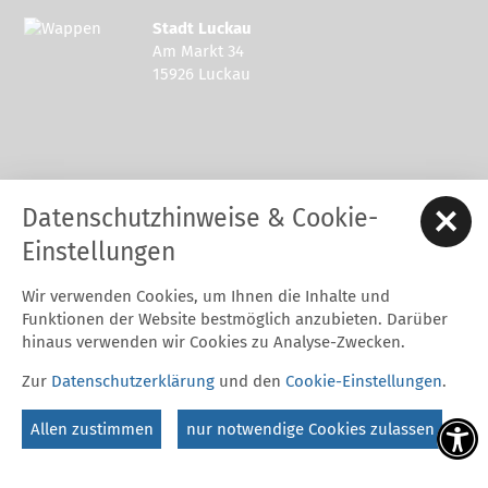
Stadt Luckau
Am Markt 34
15926 Luckau
Kontakt zur Stadt Luckau
Datenschutzhinweise & Cookie-
Tel.: 03544 - 594 0
Fax: 03544 - 2948
Einstellungen
E-Mail:
stadt@luckau.de
Wir verwenden Cookies, um Ihnen die Inhalte und
Start
Karriere
Kontakt
Datenschutz
Impressum
Funktionen der Website bestmöglich anzubieten. Darüber
Barrierefreiheitserklärung
Intern
hinaus verwenden wir Cookies zu Analyse-Zwecken.
Cookie-Einstellungen
Zur
Datenschutzerklärung
und den
Cookie-Einstellungen
.
Folgt uns auf
Allen zustimmen
nur notwendige Cookies zulassen