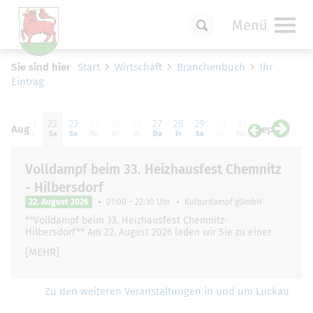
Menü
Um Einstellungen zur Barrierefreiheit
Sie sind hier
Start
Wirtschaft
Branchenbuch
Ihr
vornehmen zu können wird die Berechtigung
Eintrag
für
funktionale Cookies
in den Cookie-
Einstellungen benötigt.
20
21
22
23
24
25
26
27
28
29
30
31
01
0
Cookie-Einstellungen
Aug
Sep
Do
Fr
Sa
So
Mo
Di
Mi
Do
Fr
Sa
So
Mo
Di
Mi
Volldampf beim 33. Heizhausfest Chemnitz
- Hilbersdorf
22. August 2026
07:00 – 22:30 Uhr
Kulturdampf gGmbH
**Volldampf beim 33. Heizhausfest Chemnitz-
Hilbersdorf** Am 22. August 2026 laden wir Sie zu einer
ganz besonderen und unvergesslichen Zugfahrt …
[MEHR]
Zu den weiteren Veranstaltungen in und um Luckau