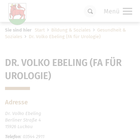
Menü
Um Einstellungen zur Barrierefreiheit
Sie sind hier
Start
Bildung & Soziales
Gesundheit &
vornehmen zu können wird die Berechtigung
Soziales
Dr. Volko Ebeling (FA für Urologie)
für
funktionale Cookies
in den Cookie-
Einstellungen benötigt.
Cookie-Einstellungen
DR. VOLKO EBELING (FA FÜR
UROLOGIE)
Adresse
Dr. Volko Ebeling
Berliner Straße 4
15926 Luckau
Telefon
: 03544 2911