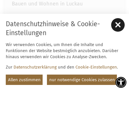
Bauen und Wohnen in Luckau
Bibliothek
Datenschutzhinweise & Cookie-
Schulen & Bildung
Einstellungen
Gesundheit & Soziales
Wir verwenden Cookies, um Ihnen die Inhalte und
Funktionen der Website bestmöglich anzubieten. Darüber
Jugend
hinaus verwenden wir Cookies zu Analyse-Zwecken.
Zur
Datenschutzerklärung
und den
Cookie-Einstellungen
.
Kinderbetreuung
Allen zustimmen
nur notwendige Cookies zulassen
Menschen mit Behinderung
Seniorinnen & Senioren
Sprechstunden sozialer Dienste