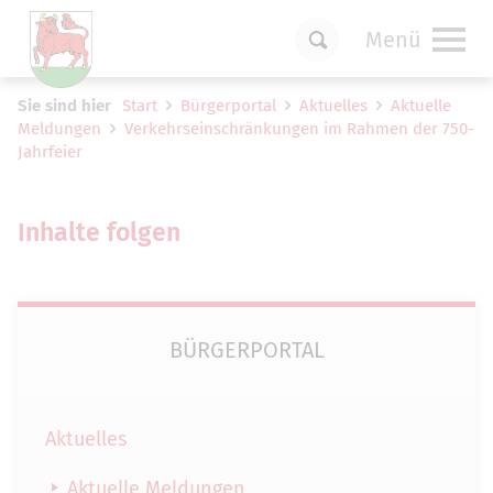
Menü
Um Einstellungen zur Barrierefreiheit
Sie sind hier
Start
Bürgerportal
Aktuelles
Aktuelle
vornehmen zu können wird die Berechtigung
Meldungen
Verkehrseinschränkungen im Rahmen der 750-
für
funktionale Cookies
in den Cookie-
Jahrfeier
Einstellungen benötigt.
Cookie-Einstellungen
Inhalte folgen
BÜRGERPORTAL
Aktuelles
Aktuelle Meldungen