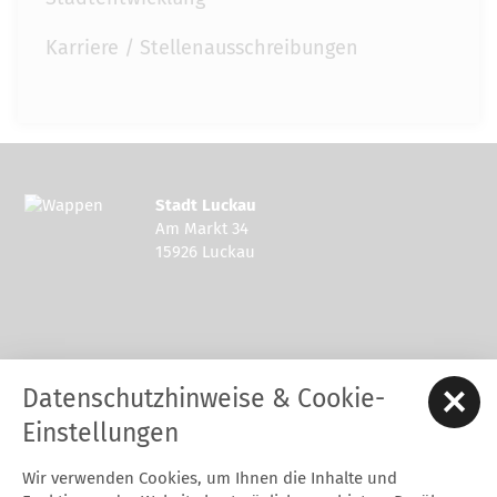
Karriere / Stellenausschreibungen
Stadt Luckau
Am Markt 34
15926 Luckau
Kontakt zur Stadt Luckau
Datenschutzhinweise & Cookie-
Tel.: 03544 - 594 0
Fax: 03544 - 2948
Einstellungen
E-Mail:
stadt@luckau.de
Wir verwenden Cookies, um Ihnen die Inhalte und