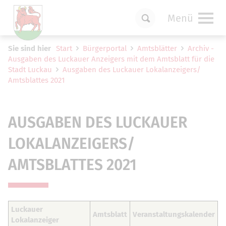
Menü
Um Einstellungen zur Barrierefreiheit
Sie sind hier
Start
Bürgerportal
Amtsblätter
Archiv -
vornehmen zu können wird die Berechtigung
Ausgaben des Luckauer Anzeigers mit dem Amtsblatt für die
für
funktionale Cookies
in den Cookie-
Stadt Luckau
Ausgaben des Luckauer Lokalanzeigers/
Einstellungen benötigt.
Amtsblattes 2021
Cookie-Einstellungen
AUSGABEN DES LUCKAUER
LOKALANZEIGERS/
AMTSBLATTES 2021
Luckauer
Amtsblatt
Veranstaltungskalender
Lokalanzeiger