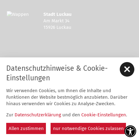
Stadt Luckau
Am Markt 34
15926 Luckau
Kontakt zur Stadt Luckau
Datenschutzhinweise & Cookie-
Tel.: 03544 - 594 0
Fax: 03544 - 2948
Einstellungen
E-Mail:
stadt@luckau.de
Wir verwenden Cookies, um Ihnen die Inhalte und
Start
Karriere
Kontakt
Datenschutz
Impressum
Funktionen der Website bestmöglich anzubieten. Darüber
Barrierefreiheitserklärung
Intern
hinaus verwenden wir Cookies zu Analyse-Zwecken.
Cookie-Einstellungen
Zur
Datenschutzerklärung
und den
Cookie-Einstellungen
.
Folgt uns auf
Allen zustimmen
nur notwendige Cookies zulassen