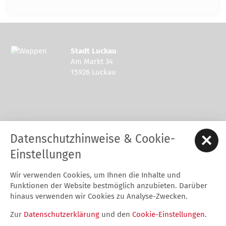
Stadt Luckau
Am Markt 34
15926 Luckau
Kontakt zur Stadt Luckau
Datenschutzhinweise & Cookie-
Tel.: 03544 - 594 0
Fax: 03544 - 2948
Einstellungen
E-Mail:
stadt@luckau.de
Wir verwenden Cookies, um Ihnen die Inhalte und
Start
Karriere
Kontakt
Datenschutz
Impressum
Funktionen der Website bestmöglich anzubieten. Darüber
Barrierefreiheitserklärung
Intern
hinaus verwenden wir Cookies zu Analyse-Zwecken.
Cookie-Einstellungen
Zur
Datenschutzerklärung
und den
Cookie-Einstellungen
.