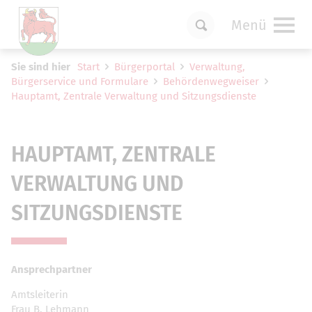
Menü
Um Einstellungen zur Barrierefreiheit
Sie sind hier
Start
Bürgerportal
Verwaltung,
vornehmen zu können wird die Berechtigung
Bürgerservice und Formulare
Behördenwegweiser
für
funktionale Cookies
in den Cookie-
Hauptamt, Zentrale Verwaltung und Sitzungsdienste
Einstellungen benötigt.
Cookie-Einstellungen
HAUPTAMT, ZENTRALE
VERWALTUNG UND
SITZUNGSDIENSTE
Ansprechpartner
Amtsleiterin
Frau B. Lehmann