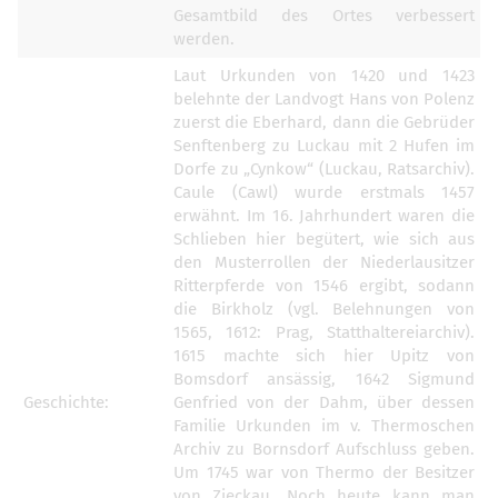
Gesamtbild des Ortes verbessert
werden.
Laut Urkunden von 1420 und 1423
belehnte der Landvogt Hans von Polenz
zuerst die Eberhard, dann die Gebrüder
Senftenberg zu Luckau mit 2 Hufen im
Dorfe zu „Cynkow“ (Luckau, Ratsarchiv).
Caule (Cawl) wurde erstmals 1457
erwähnt. Im 16. Jahrhundert waren die
Schlieben hier begütert, wie sich aus
den Musterrollen der Niederlausitzer
Ritterpferde von 1546 ergibt, sodann
die Birkholz (vgl. Belehnungen von
1565, 1612: Prag, Statthaltereiarchiv).
1615 machte sich hier Upitz von
Bomsdorf ansässig, 1642 Sigmund
Geschichte:
Genfried von der Dahm, über dessen
Familie Urkunden im v. Thermoschen
Archiv zu Bornsdorf Aufschluss geben.
Um 1745 war von Thermo der Besitzer
von Zieckau. Noch heute kann man