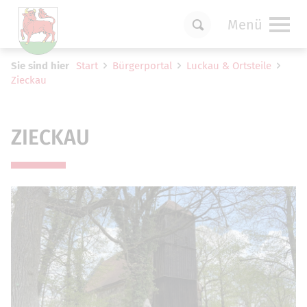
Menü
Um Einstellungen zur Barrierefreiheit
Sie sind hier
Start
Bürgerportal
Luckau & Ortsteile
vornehmen zu können wird die Berechtigung
Zieckau
für
funktionale Cookies
in den Cookie-
Einstellungen benötigt.
Cookie-Einstellungen
ZIECKAU