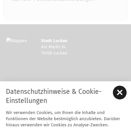
Stadt Luckau
Am Markt 34
15926 Luckau
Kontakt zur Stadt Luckau
Datenschutzhinweise & Cookie-
Tel.: 03544 - 594 0
Fax: 03544 - 2948
Einstellungen
E-Mail:
stadt@luckau.de
Wir verwenden Cookies, um Ihnen die Inhalte und
Start
Karriere
Kontakt
Datenschutz
Impressum
Funktionen der Website bestmöglich anzubieten. Darüber
Barrierefreiheitserklärung
Intern
hinaus verwenden wir Cookies zu Analyse-Zwecken.
Cookie-Einstellungen