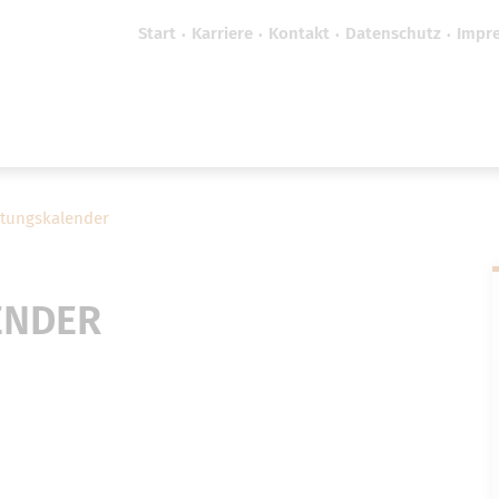
Start
Karriere
Kontakt
Datenschutz
Impr
efreiheit vornehmen zu können wird die Berechtigung 
Cookie-Einstellungen benötigt.
Cookie-Einstellungen
ltungskalender
ENDER