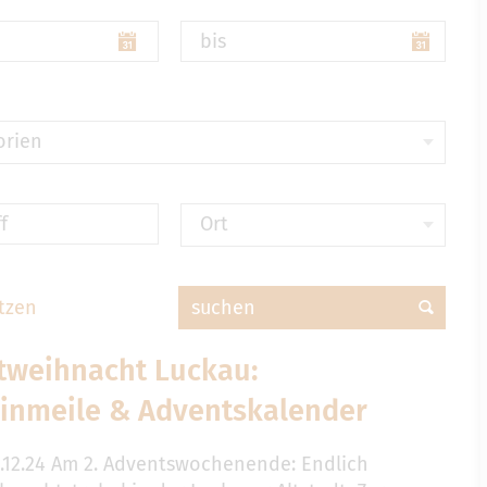
bis
orien
f
Ort
tzen
suchen
dtweihnacht Luckau:
inmeile & Adventskalender
06.12.24 Am 2. Adventswochenende: Endlich