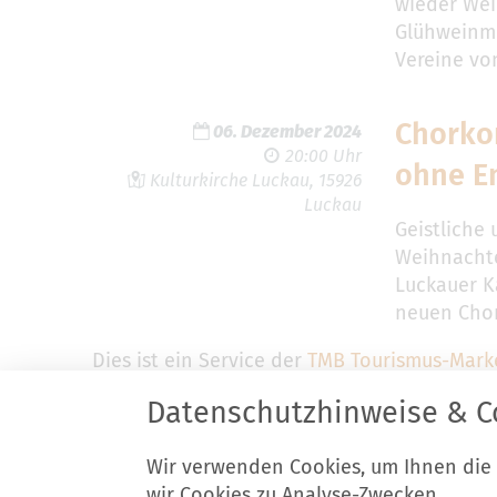
wieder Wei
Glühweinme
Vereine vo
Chorkon
06. Dezember 2024
20:00 Uhr
ohne E
Kulturkirche Luckau, 15926
Luckau
Geistliche
Weihnachte
Luckauer K
neuen Chor
Dies ist ein Service der
TMB Tourismus-Mark
Datenschutzhinweise & C
Wir verwenden Cookies, um Ihnen die
Stadt Luckau
K
wir Cookies zu Analyse-Zwecken.