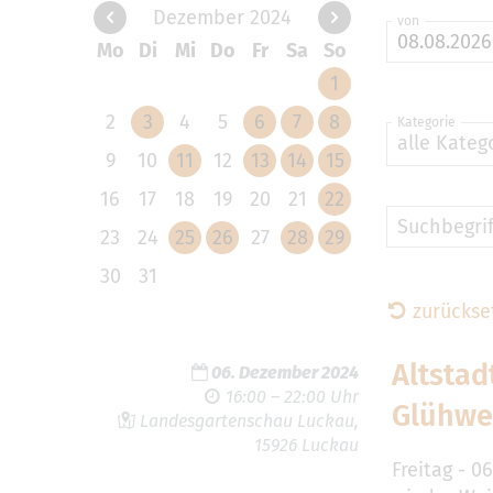
Dezember 2024
von
Mo
Di
Mi
Do
Fr
Sa
So
1
2
3
4
5
6
7
8
Kategorie
alle Kateg
9
10
11
12
13
14
15
16
17
18
19
20
21
22
Suchbegrif
23
24
25
26
27
28
29
30
31
zurückse
Altsta
06. Dezember 2024
16:00 – 22:00 Uhr
Glühwe
Landesgartenschau Luckau,
15926 Luckau
Freitag - 