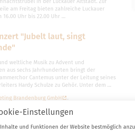
hnachtstrubel in der Luckauer Altstadt. Zur
ile am Freitag bieten zahlreiche Luckauer
n 16.00 Uhr bis 22.00 Uhr …
zert "Jubelt laut, singt
nde"
 und weltliche Musik zu Advent und
n aus sechs Jahrhunderten bringt der
ammerchor Cantemus unter der Leitung seines
leiters Hardy Schulze zu Gehör. Unter dem …
eting Brandenburg GmbH
.
ookie-Einstellungen
 Inhalte und Funktionen der Website bestmöglich anz
ontakt zur Stadt Luckau
Start
Karri