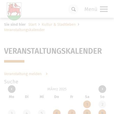
Menü
Um Einstellungen zur Barrierefreiheit
Sie sind hier
Start
Kultur & Stadtleben
vornehmen zu können wird die Berechtigung
Veranstaltungskalender
für
funktionale Cookies
in den Cookie-
Einstellungen benötigt.
Cookie-Einstellungen
VERANSTALTUNGSKALENDER
Veranstaltung melden
Suche
MÃ¤rz 2025
Mo
Di
Mi
Do
Fr
Sa
So
1
2
3
4
5
6
7
8
9