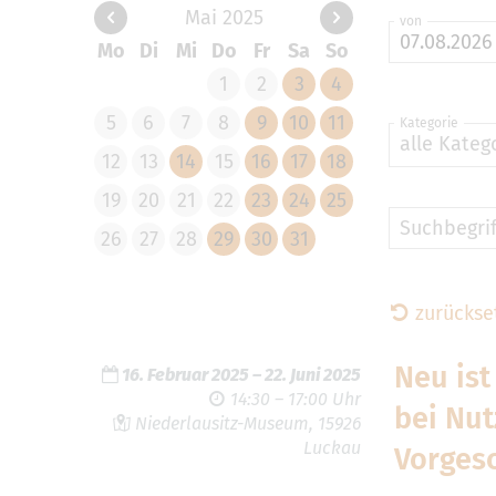
Mai 2025
von
Mo
Di
Mi
Do
Fr
Sa
So
1
2
3
4
5
6
7
8
9
10
11
Kategorie
alle Kateg
12
13
14
15
16
17
18
19
20
21
22
23
24
25
Suchbegrif
26
27
28
29
30
31
zurückse
Neu ist
16. Februar 2025
–
22. Juni 2025
14:30 – 17:00 Uhr
bei Nut
Niederlausitz-Museum, 15926
Luckau
Vorgesc