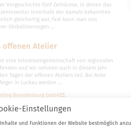
der Vorgeschichte fünf Zeiträume, in denen das
nzeninventar innerhalb der damals bekannten
nlich gleichartig war, fast kann man von
her Globalisierungen …
 offenen Atelier
ist eine Interessengemeinschaft von regionalen
fenden und wir nehmen auch in diesem Jahr
en Tagen der offenen Ateliers teil. Bei Anke
Anger in Luckau werden …
eting Brandenburg GmbH
.
ookie-Einstellungen
 Inhalte und Funktionen der Website bestmöglich anz
ontakt zur Stadt Luckau
Start
Karri