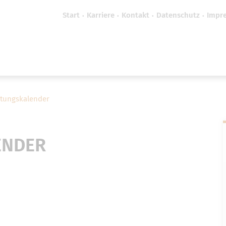
Start
Karriere
Kontakt
Datenschutz
Impr
efreiheit vornehmen zu können wird die Berechtigung 
Cookie-Einstellungen benötigt.
Cookie-Einstellungen
ltungskalender
ENDER