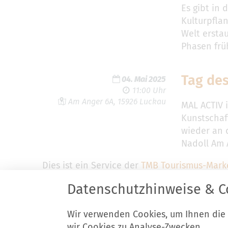
Es gibt in 
Kulturpfla
Welt erstau
Phasen frü
Tag des
04. Mai 2025
11:00 Uhr
Am Anger 6A, 15926 Luckau
MAL ACTIV 
Kunstschaf
wieder an d
Nadoll Am 
Dies ist ein Service der
TMB Tourismus-Mark
Datenschutzhinweise & C
Wir verwenden Cookies, um Ihnen die
Stadt Luckau
K
wir Cookies zu Analyse-Zwecken.