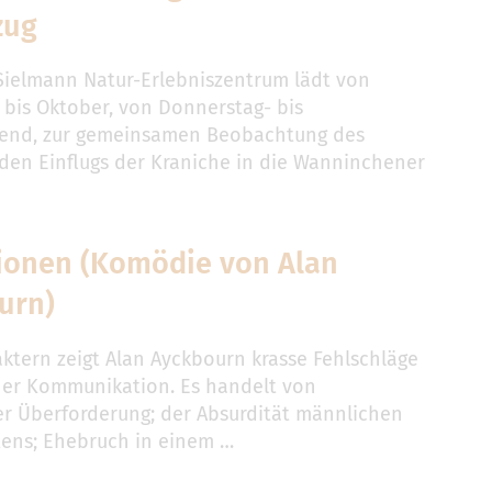
zug
Sielmann Natur-Erlebniszentrum lädt von
bis Oktober, von Donnerstag- bis
end, zur gemeinsamen Beobachtung des
nden Einflugs der Kraniche in die Wanninchener
ionen (Komödie von Alan
urn)
aktern zeigt Alan Ayckbourn krasse Fehlschläge
er Kommunikation. Es handelt von
er Überforderung; der Absurdität männlichen
tens; Ehebruch in einem …