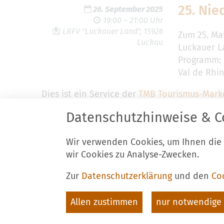
25. Nie
26. September 2025
19:00 – 21:00 Uhr
LRFV "Luckauer Land", 15926
Zum 25. Mal
Luckau
Luckauer L
Programm: 
Val de Rhin
Dies ist ein Service der
TMB Tourismus-Mark
Datenschutzhinweise & C
Wir verwenden Cookies, um Ihnen die
Stadt Luckau
K
wir Cookies zu Analyse-Zwecken.
Am Markt 34
T
15926 Luckau
F
Zur
Datenschutzerklärung
und den
Co
E
Allen zustimmen
nur notwendige 