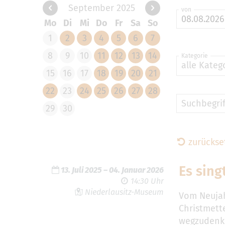
September 2025
von
Mo
Di
Mi
Do
Fr
Sa
So
1
2
3
4
5
6
7
8
9
10
11
12
13
14
Kategorie
alle Kateg
15
16
17
18
19
20
21
22
23
24
25
26
27
28
Suchbegrif
29
30
zurückse
Es sing
13. Juli 2025
–
04. Januar 2026
14:30 Uhr
Niederlausitz-Museum
Vom Neujah
Christmette
wegzudenk