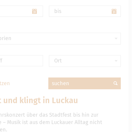
bis
orien
f
Ort
tzen
suchen
t und klingt in Luckau
rskonzert über das Stadtfest bis hin zur
 – Musik ist aus dem Luckauer Alltag nicht
en.