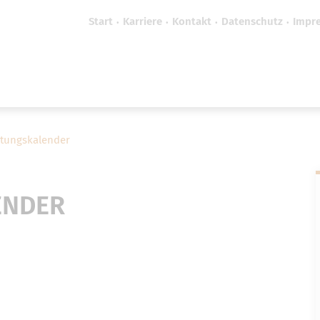
Start
Karriere
Kontakt
Datenschutz
Impr
efreiheit vornehmen zu können wird die Berechtigung 
Cookie-Einstellungen benötigt.
Cookie-Einstellungen
ltungskalender
ENDER