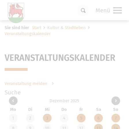
Menü
Um Einstellungen zur Barrierefreiheit
Sie sind hier
Start
Kultur & Stadtleben
vornehmen zu können wird die Berechtigung
Veranstaltungskalender
für
funktionale Cookies
in den Cookie-
Einstellungen benötigt.
Cookie-Einstellungen
VERANSTALTUNGSKALENDER
Veranstaltung melden
Suche
Dezember 2025
Mo
Di
Mi
Do
Fr
Sa
So
1
2
3
4
5
6
7
8
9
10
11
12
13
14