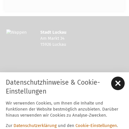
Stadt Luckau
Am Markt 34
15926 Luckau
Kontakt zur Stadt Luckau
Datenschutzhinweise & Cookie-
Tel.: 03544 - 594 0
Fax: 03544 - 2948
Einstellungen
E-Mail:
stadt@luckau.de
Wir verwenden Cookies, um Ihnen die Inhalte und
Start
Karriere
Kontakt
Datenschutz
Impressum
Funktionen der Website bestmöglich anzubieten. Darüber
Barrierefreiheitserklärung
Intern
hinaus verwenden wir Cookies zu Analyse-Zwecken.
Cookie-Einstellungen
Zur
Datenschutzerklärung
und den
Cookie-Einstellungen
.