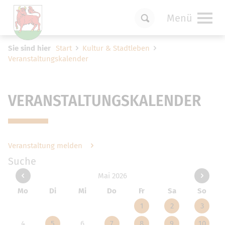
Menü
Um Einstellungen zur Barrierefreiheit
Sie sind hier
Start
Kultur & Stadtleben
vornehmen zu können wird die Berechtigung
Veranstaltungskalender
für
funktionale Cookies
in den Cookie-
Einstellungen benötigt.
Cookie-Einstellungen
VERANSTALTUNGSKALENDER
Veranstaltung melden
Suche
Mai 2026
Mo
Di
Mi
Do
Fr
Sa
So
1
2
3
4
5
6
7
8
9
10