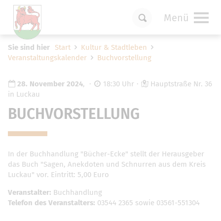
Menü
Um Einstellungen zur Barrierefreiheit
Sie sind hier
Start
Kultur & Stadtleben
vornehmen zu können wird die Berechtigung
Veranstaltungskalender
Buchvorstellung
für
funktionale Cookies
in den Cookie-
Einstellungen benötigt.
28. November 2024
,
18:30 Uhr
Hauptstraße Nr. 36
Cookie-Einstellungen
in Luckau
BUCHVORSTELLUNG
In der Buchhandlung "Bücher-Ecke" stellt der Herausgeber
das Buch "Sagen, Anekdoten und Schnurren aus dem Kreis
Luckau" vor. Eintritt: 5,00 Euro
Veranstalter:
Buchhandlung
Telefon des Veranstalters:
03544 2365 sowie 03561-551304