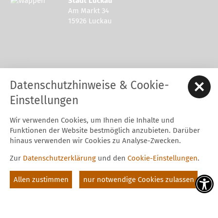
Stadt Luckau
Am Markt 34
15926 Luckau
Kontakt zur Stadt Luckau
Datenschutzhinweise & Cookie-
Tel.: 03544 - 594 0
Fax: 03544 - 2948
Einstellungen
E-Mail:
stadt@luckau.de
Wir verwenden Cookies, um Ihnen die Inhalte und
Start
Karriere
Kontakt
Datenschutz
Impressum
Funktionen der Website bestmöglich anzubieten. Darüber
Barrierefreiheitserklärung
Intern
hinaus verwenden wir Cookies zu Analyse-Zwecken.
Cookie-Einstellungen
Zur
Datenschutzerklärung
und den
Cookie-Einstellungen
.
Folgt uns auf
Allen zustimmen
nur notwendige Cookies zulassen