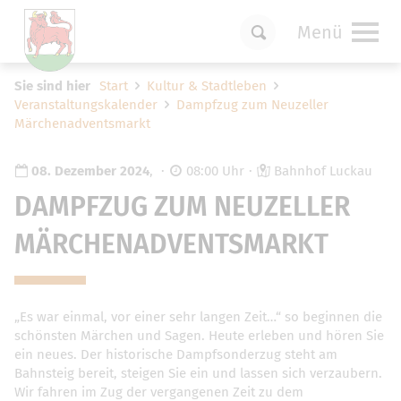
Menü
Um Einstellungen zur Barrierefreiheit
Sie sind hier
Start
Kultur & Stadtleben
vornehmen zu können wird die Berechtigung
Veranstaltungskalender
Dampfzug zum Neuzeller
für
funktionale Cookies
in den Cookie-
Märchenadventsmarkt
Einstellungen benötigt.
Cookie-Einstellungen
08. Dezember 2024
,
08:00 Uhr
Bahnhof Luckau
DAMPFZUG ZUM NEUZELLER
MÄRCHENADVENTSMARKT
„Es war einmal, vor einer sehr langen Zeit…“ so beginnen die
schönsten Märchen und Sagen. Heute erleben und hören Sie
ein neues. Der historische Dampfsonderzug steht am
Bahnsteig bereit, steigen Sie ein und lassen sich verzaubern.
Wir fahren im Zug der vergangenen Zeit zu dem