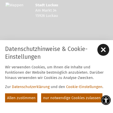
Stadt Luckau
Am Markt 34
15926 Luckau
Kontakt zur Stadt Luckau
Datenschutzhinweise & Cookie-
Tel.: 03544 - 594 0
Fax: 03544 - 2948
Einstellungen
E-Mail:
stadt@luckau.de
Wir verwenden Cookies, um Ihnen die Inhalte und
Start
Karriere
Kontakt
Datenschutz
Impressum
Funktionen der Website bestmöglich anzubieten. Darüber
Barrierefreiheitserklärung
Intern
hinaus verwenden wir Cookies zu Analyse-Zwecken.
Cookie-Einstellungen
Zur
Datenschutzerklärung
und den
Cookie-Einstellungen
.
Folgt uns auf
Allen zustimmen
nur notwendige Cookies zulassen