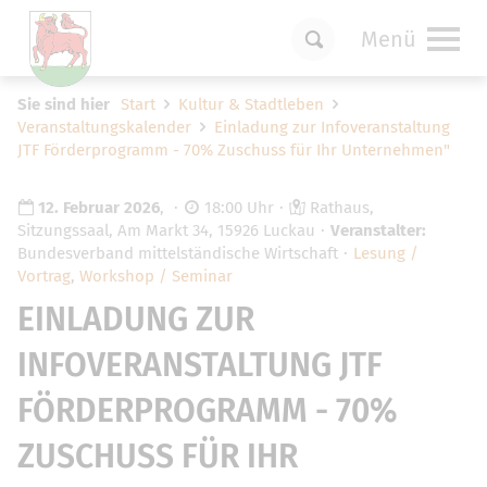
Menü
Um Einstellungen zur Barrierefreiheit
Sie sind hier
Start
Kultur & Stadtleben
vornehmen zu können wird die Berechtigung
Veranstaltungskalender
Einladung zur Infoveranstaltung
für
funktionale Cookies
in den Cookie-
JTF Förderprogramm - 70% Zuschuss für Ihr Unternehmen"
Einstellungen benötigt.
Cookie-Einstellungen
12. Februar 2026
,
18:00 Uhr
Rathaus,
Sitzungssaal, Am Markt 34, 15926 Luckau
Veranstalter:
Bundesverband mittelständische Wirtschaft
Lesung /
Vortrag
,
Workshop / Seminar
EINLADUNG ZUR
INFOVERANSTALTUNG JTF
FÖRDERPROGRAMM - 70%
ZUSCHUSS FÜR IHR