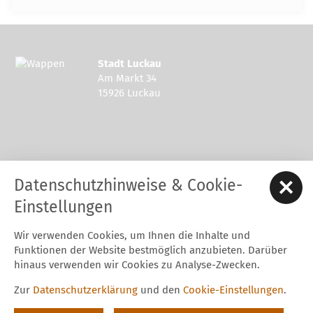
Stadt Luckau
Am Markt 34
15926 Luckau
Kontakt zur Stadt Luckau
Datenschutzhinweise & Cookie-
Tel.: 03544 - 594 0
Fax: 03544 - 2948
Einstellungen
E-Mail:
stadt@luckau.de
Wir verwenden Cookies, um Ihnen die Inhalte und
Start
Karriere
Kontakt
Datenschutz
Impressum
Funktionen der Website bestmöglich anzubieten. Darüber
Barrierefreiheitserklärung
Intern
hinaus verwenden wir Cookies zu Analyse-Zwecken.
Cookie-Einstellungen
Zur
Datenschutzerklärung
und den
Cookie-Einstellungen
.