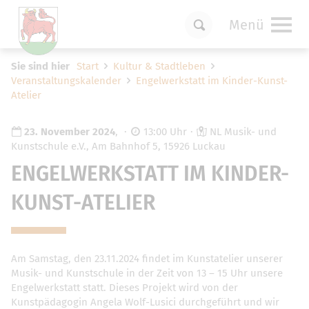
Menü
Um Einstellungen zur Barrierefreiheit
Sie sind hier
Start
Kultur & Stadtleben
vornehmen zu können wird die Berechtigung
Veranstaltungskalender
Engelwerkstatt im Kinder-Kunst-
für
funktionale Cookies
in den Cookie-
Atelier
Einstellungen benötigt.
Cookie-Einstellungen
23. November 2024
,
13:00 Uhr
NL Musik- und
Kunstschule e.V., Am Bahnhof 5, 15926 Luckau
ENGELWERKSTATT IM KINDER-
KUNST-ATELIER
Am Samstag, den 23.11.2024 findet im Kunstatelier unserer
Musik- und Kunstschule in der Zeit von 13 – 15 Uhr unsere
Engelwerkstatt statt. Dieses Projekt wird von der
Kunstpädagogin Angela Wolf-Lusici durchgeführt und wir