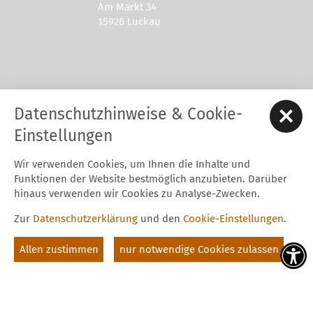
Am Markt 34
15926 Luckau
Kontakt zur Stadt Luckau
Datenschutzhinweise & Cookie-
Tel.: 03544 - 594 0
Fax: 03544 - 2948
Einstellungen
E-Mail:
stadt@luckau.de
Wir verwenden Cookies, um Ihnen die Inhalte und
Start
Karriere
Kontakt
Datenschutz
Impressum
Funktionen der Website bestmöglich anzubieten. Darüber
Barrierefreiheitserklärung
Intern
hinaus verwenden wir Cookies zu Analyse-Zwecken.
Cookie-Einstellungen
Zur
Datenschutzerklärung
und den
Cookie-Einstellungen
.
Folgt uns auf
Allen zustimmen
nur notwendige Cookies zulassen