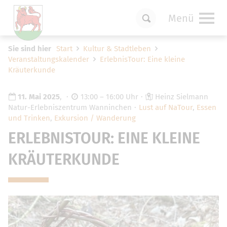
Menü
Um Einstellungen zur Barrierefreiheit
Sie sind hier
Start
Kultur & Stadtleben
vornehmen zu können wird die Berechtigung
Veranstaltungskalender
ErlebnisTour: Eine kleine
für
funktionale Cookies
in den Cookie-
Kräuterkunde
Einstellungen benötigt.
Cookie-Einstellungen
11. Mai 2025
,
13:00 – 16:00 Uhr
Heinz Sielmann
Natur-Erlebniszentrum Wanninchen
Lust auf NaTour
,
Essen
und Trinken
,
Exkursion / Wanderung
ERLEBNISTOUR: EINE KLEINE
KRÄUTERKUNDE