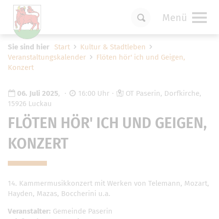
Menü
Um Einstellungen zur Barrierefreiheit
Sie sind hier
Start
Kultur & Stadtleben
vornehmen zu können wird die Berechtigung
Veranstaltungskalender
Flöten hör' ich und Geigen,
für
funktionale Cookies
in den Cookie-
Konzert
Einstellungen benötigt.
Cookie-Einstellungen
06. Juli 2025
,
16:00 Uhr
OT Paserin, Dorfkirche,
15926 Luckau
FLÖTEN HÖR' ICH UND GEIGEN,
KONZERT
14. Kammermusikkonzert mit Werken von Telemann, Mozart,
Hayden, Mazas, Boccherini u.a.
Veranstalter:
Gemeinde Paserin