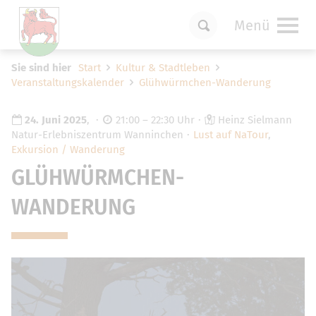
Menü
Um Einstellungen zur Barrierefreiheit
Sie sind hier
Start
Kultur & Stadtleben
vornehmen zu können wird die Berechtigung
Veranstaltungskalender
Glühwürmchen-Wanderung
für
funktionale Cookies
in den Cookie-
Einstellungen benötigt.
24. Juni 2025
,
21:00 – 22:30 Uhr
Heinz Sielmann
Cookie-Einstellungen
Natur-Erlebniszentrum Wanninchen
Lust auf NaTour
,
Exkursion / Wanderung
GLÜHWÜRMCHEN-
WANDERUNG