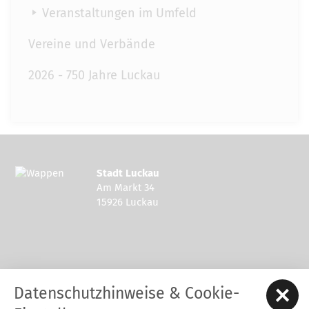
Veranstaltungen im Umfeld
Vereine und Verbände
2026 - 750 Jahre Luckau
Stadt Luckau
Am Markt 34
15926 Luckau
Kontakt zur Stadt Luckau
Datenschutzhinweise & Cookie-
Tel.: 03544 - 594 0
Fax: 03544 - 2948