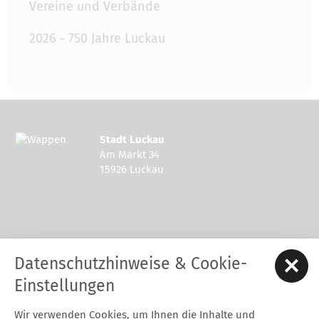
Vereine und Verbände
2026 - 750 Jahre Luckau
Stadt Luckau
Am Markt 34
15926 Luckau
Kontakt zur Stadt Luckau
Datenschutzhinweise & Cookie-
Tel.: 03544 - 594 0
Fax: 03544 - 2948
Einstellungen
E-Mail:
stadt@luckau.de
Wir verwenden Cookies, um Ihnen die Inhalte und