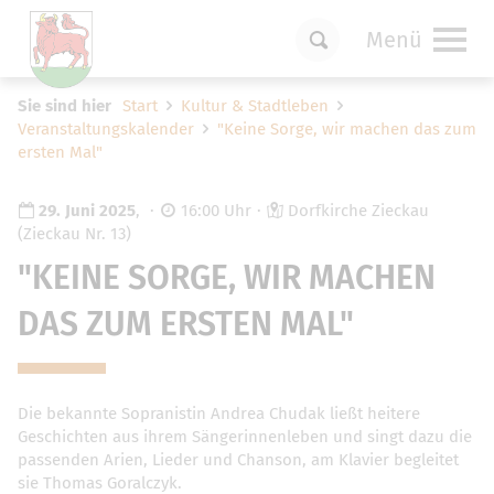
Menü
Um Einstellungen zur Barrierefreiheit
Sie sind hier
Start
Kultur & Stadtleben
vornehmen zu können wird die Berechtigung
Veranstaltungskalender
"Keine Sorge, wir machen das zum
für
funktionale Cookies
in den Cookie-
ersten Mal"
Einstellungen benötigt.
Cookie-Einstellungen
29. Juni 2025
,
16:00 Uhr
Dorfkirche Zieckau
(Zieckau Nr. 13)
"KEINE SORGE, WIR MACHEN
DAS ZUM ERSTEN MAL"
Die bekannte Sopranistin Andrea Chudak ließt heitere
Geschichten aus ihrem Sängerinnenleben und singt dazu die
passenden Arien, Lieder und Chanson, am Klavier begleitet
sie Thomas Goralczyk.