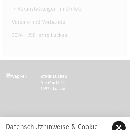
Veranstaltungen im Umfeld
Vereine und Verbände
2026 - 750 Jahre Luckau
Stadt Luckau
Am Markt 34
15926 Luckau
Kontakt zur Stadt Luckau
Datenschutzhinweise & Cookie-
Tel.: 03544 - 594 0