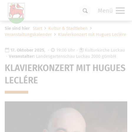
Menü
Um Einstellungen zur Barrierefreiheit
Sie sind hier
Start
Kultur & Stadtleben
vornehmen zu können wird die Berechtigung
Veranstaltungskalender
Klavierkonzert mit Hugues Leclére
für
funktionale Cookies
in den Cookie-
Einstellungen benötigt.
17. Oktober 2025
,
19:00 Uhr
Kulturkirche Luckau
Cookie-Einstellungen
Veranstalter:
Landesgartenschau Luckau 2000 gGmbH
KLAVIERKONZERT MIT HUGUES
LECLÉRE