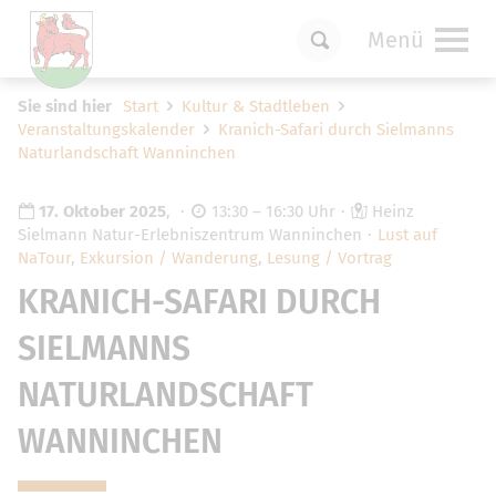
Menü
Um Einstellungen zur Barrierefreiheit
Sie sind hier
Start
Kultur & Stadtleben
vornehmen zu können wird die Berechtigung
Veranstaltungskalender
Kranich-Safari durch Sielmanns
für
funktionale Cookies
in den Cookie-
Naturlandschaft Wanninchen
Einstellungen benötigt.
Cookie-Einstellungen
17. Oktober 2025
,
13:30 – 16:30 Uhr
Heinz
Sielmann Natur-Erlebniszentrum Wanninchen
Lust auf
NaTour
,
Exkursion / Wanderung
,
Lesung / Vortrag
KRANICH-SAFARI DURCH
SIELMANNS
NATURLANDSCHAFT
WANNINCHEN