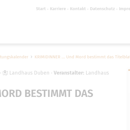
Start
Karriere
Kontakt
Datenschutz
Impr
efreiheit vornehmen zu können wird die Berechtigung 
Cookie-Einstellungen benötigt.
Cookie-Einstellungen
ltungskalender
KRIMIDINNER ... Und Mord bestimmt das Titelbla
Landhaus Duben
Veranstalter:
Landhaus
 MORD BESTIMMT DAS