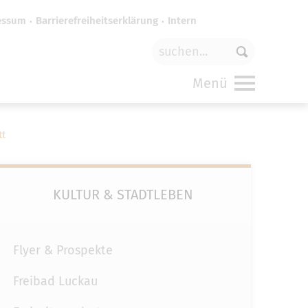
essum
Barrierefreiheitserklärung
Intern
für
funktionale Cookies
in den
Menü
tt
KULTUR & STADTLEBEN
Flyer & Prospekte
Freibad Luckau