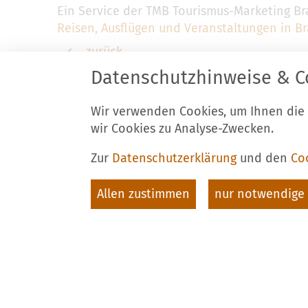
Ein Service der TMB Tourismus-Marketing 
Reisen, Ausflügen und Veranstaltungen in 
zurück
Datenschutzhinweise & C
Wir verwenden Cookies, um Ihnen die
Stadt Luckau
K
wir Cookies zu Analyse-Zwecken.
Am Markt 34
T
15926 Luckau
F
Zur
Datenschutzerklärung
und den
Co
E
Allen zustimmen
nur notwendige 