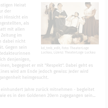
stigen Heirat
ur der
ei Hinsicht ein
gestellten, als
att mit allen
 Zeitung im
h dabei nicht
ät. Gegen sein
kd_tmb_edit, Foto: TheaterLoge
Luckau, Lizenz: TheaterLoge Luckau
 Redakteurinnen
lich denjenigen,
einen, begegnet er mit "Respekt". Dabei geht es
ines wird am Ende jedoch gewiss: Jeder wird
gangenheit heimgesucht.
 einhundert Jahre zurück mitnehmen - begleitet
ie es in den Goldenen 20ern zugegangen sein...