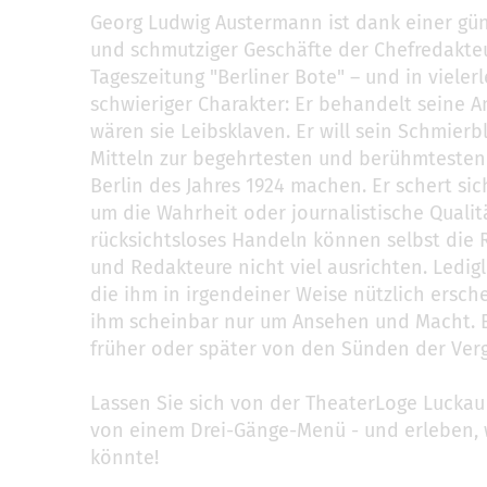
Georg Ludwig Austermann ist dank einer gün
und schmutziger Geschäfte der Chefredakte
Tageszeitung "Berliner Bote" – und in vielerl
schwieriger Charakter: Er behandelt seine An
wären sie Leibsklaven. Er will sein Schmierbl
Mitteln zur begehrtesten und berühmtesten
Berlin des Jahres 1924 machen. Er schert sic
um die Wahrheit oder journalistische Qualit
rücksichtsloses Handeln können selbst die
und Redakteure nicht viel ausrichten. Ledig
die ihm in irgendeiner Weise nützlich ersch
ihm scheinbar nur um Ansehen und Macht. E
früher oder später von den Sünden der Ver
Lassen Sie sich von der TheaterLoge Luckau
von einem Drei-Gänge-Menü - und erleben, w
könnte!