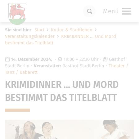
Menü
Um Einstellungen zur Barrierefreiheit
Sie sind hier
Start
Kultur & Stadtleben
vornehmen zu können wird die Berechtigung
Veranstaltungskalender
KRIMIDINNER ... Und Mord
für
funktionale Cookies
in den Cookie-
bestimmt das Titelblatt
Einstellungen benötigt.
Cookie-Einstellungen
14. Dezember 2024
,
19:00 – 22:30 Uhr
Gasthof
Stadt Berlin
Veranstalter:
Gasthof Stadt Berlin
Theater /
Tanz / Kabarett
KRIMIDINNER ... UND MORD
BESTIMMT DAS TITELBLATT