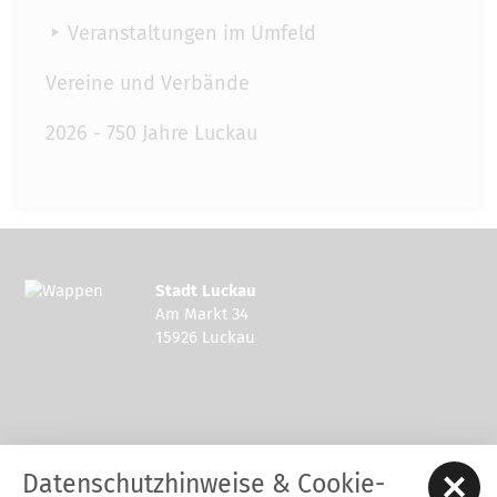
Veranstaltungen im Umfeld
Vereine und Verbände
2026 - 750 Jahre Luckau
Stadt Luckau
Am Markt 34
15926 Luckau
Kontakt zur Stadt Luckau
Datenschutzhinweise & Cookie-
Tel.: 03544 - 594 0