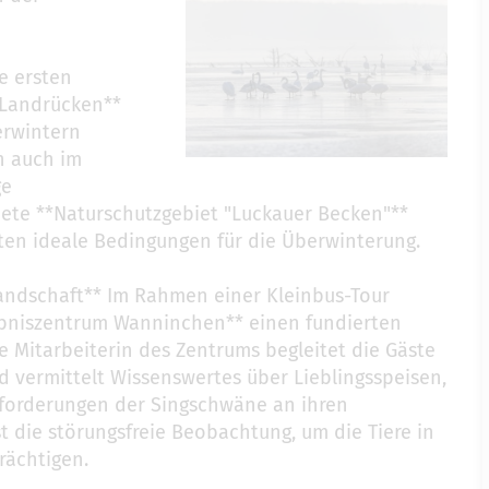
e ersten
 Landrücken**
erwintern
h auch im
ge
ete **Naturschutzgebiet "Luckauer Becken"**
ten ideale Bedingungen für die Überwinterung.
landschaft** Im Rahmen einer Kleinbus-Tour
ebniszentrum Wanninchen** einen fundierten
ne Mitarbeiterin des Zentrums begleitet die Gäste
vermittelt Wissenswertes über Lieblingsspeisen,
nforderungen der Singschwäne an ihren
st die störungsfreie Beobachtung, um die Tiere in
rächtigen.