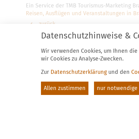
Ein Service der TMB Tourismus-Marketing 
Reisen, Ausflügen und Veranstaltungen in 
zurück
Datenschutzhinweise & C
Wir verwenden Cookies, um Ihnen die
Stadt Luckau
K
wir Cookies zu Analyse-Zwecken.
Am Markt 34
T
15926 Luckau
F
Zur
Datenschutzerklärung
und den
Co
E
Allen zustimmen
nur notwendige 