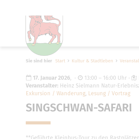
Um Einstellungen zur Barrier
Sie sind hier
Start
Kultur & Stadtleben
Veransta
17. Januar 2026
,
13:00 – 16:00 Uhr
Veranstalter:
Heinz Sielmann Natur-Erlebni
Exkursion / Wanderung
,
Lesung / Vortrag
SINGSCHWAN-SAFARI
**Geführte Kleinbus-Tour zu den Rastplätze