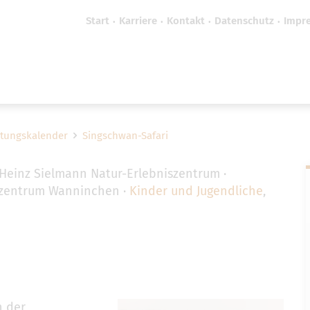
Start
Karriere
Kontakt
Datenschutz
Impr
efreiheit vornehmen zu können wird die Berechtigung 
Cookie-Einstellungen benötigt.
Cookie-Einstellungen
ltungskalender
Singschwan-Safari
Heinz Sielmann Natur-Erlebniszentrum
szentrum Wanninchen
Kinder und Jugendliche
,
n der