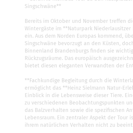
Singschwäne**
Bereits im Oktober und November treffen di
Wintergäste im **Naturpark Niederlausitzer
ein. Aus dem Norden Europas kommend, üb
Singschwäne bevorzugt an den Küsten, doc
Binnenland Brandenburgs finden sie wichti
Rückzugsräume. Das europäisch ausgezeichn
bietet diesen eleganten Verwandten der En
**Fachkundige Begleitung durch die Winter
ermöglicht das **Heinz Sielmann Natur-Erl
Einblick in die Lebensweise dieser Tiere. Ei
zu verschiedenen Beobachtungspunkten und 
das Balzverhalten sowie die spezifischen A
Lebensraum. Ein zentraler Aspekt der Tour i
ihrem natürlichen Verhalten nicht zu beeint