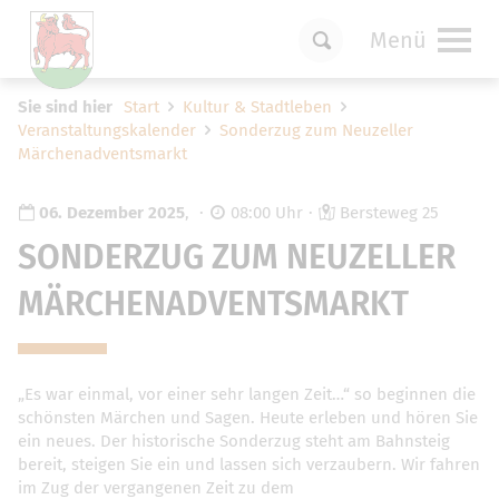
Menü
Um Einstellungen zur Barrierefreiheit
Sie sind hier
Start
Kultur & Stadtleben
vornehmen zu können wird die Berechtigung
Veranstaltungskalender
Sonderzug zum Neuzeller
für
funktionale Cookies
in den Cookie-
Märchenadventsmarkt
Einstellungen benötigt.
Cookie-Einstellungen
06. Dezember 2025
,
08:00 Uhr
Bersteweg 25
SONDERZUG ZUM NEUZELLER
MÄRCHENADVENTSMARKT
„Es war einmal, vor einer sehr langen Zeit…“ so beginnen die
schönsten Märchen und Sagen. Heute erleben und hören Sie
ein neues. Der historische Sonderzug steht am Bahnsteig
bereit, steigen Sie ein und lassen sich verzaubern. Wir fahren
im Zug der vergangenen Zeit zu dem