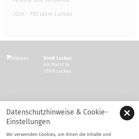
Vereine und Verbände
2026 - 750 Jahre Luckau
Stadt Luckau
Am Markt 34
15926 Luckau
Kontakt zur Stadt Luckau
Datenschutzhinweise & Cookie-
Tel.: 03544 - 594 0
Fax: 03544 - 2948
Einstellungen
E-Mail:
stadt@luckau.de
Wir verwenden Cookies, um Ihnen die Inhalte und