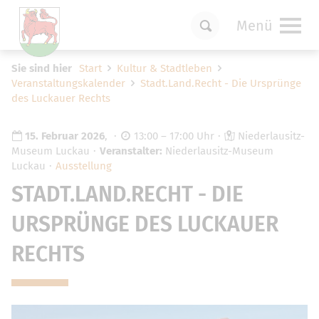
Menü
Um Einstellungen zur Barrierefreiheit
Sie sind hier
Start
Kultur & Stadtleben
vornehmen zu können wird die Berechtigung
Veranstaltungskalender
Stadt.Land.Recht - Die Ursprünge
für
funktionale Cookies
in den Cookie-
des Luckauer Rechts
Einstellungen benötigt.
Cookie-Einstellungen
15. Februar 2026
,
13:00 – 17:00 Uhr
Niederlausitz-
Museum Luckau
Veranstalter:
Niederlausitz-Museum
Luckau
Ausstellung
STADT.LAND.RECHT - DIE
URSPRÜNGE DES LUCKAUER
RECHTS